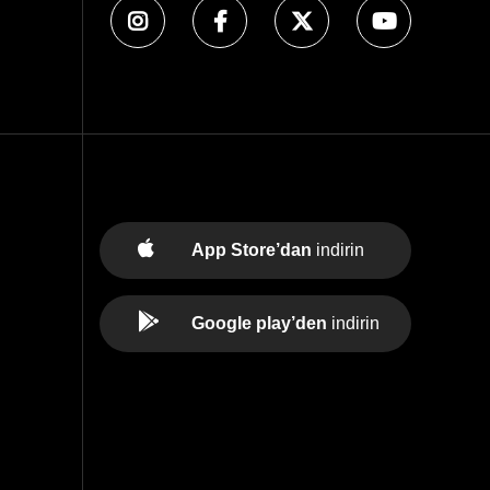
App Store’dan
indirin
Google play’den
indirin