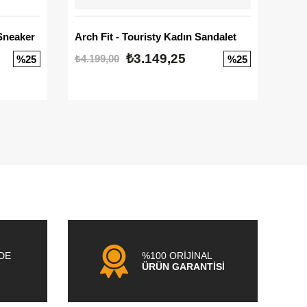
Sneaker
Arch Fit - Touristy Kadın Sandalet
Big
₺3.149,25
₺4.199,00
₺3.1
%25
%25
NDE
%100 ORİJİNAL
ÜRÜN GARANTİSİ