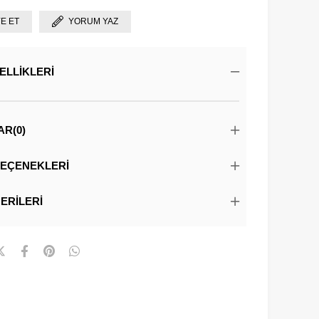
YE ET
YORUM YAZ
ELLIKLERI
AR
(0)
EÇENEKLERI
ERILERI