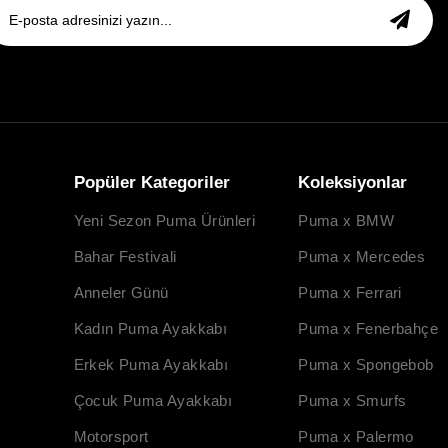
Popüler Kategoriler
Koleksiyonlar
Yeni Sezon Puma Ürünleri
Puma x BMW
Bahar Festivali
Puma x Mercedes
Anneler Günü
Puma x Ferrari
Kadın Puma Ayakkabı
Puma x Fenerbahçe
Erkek Puma Ayakkabı
Puma x Spongebob
Çocuk Puma Ayakkabı
Puma x Smurfs
Motorsport
Puma x Palermo