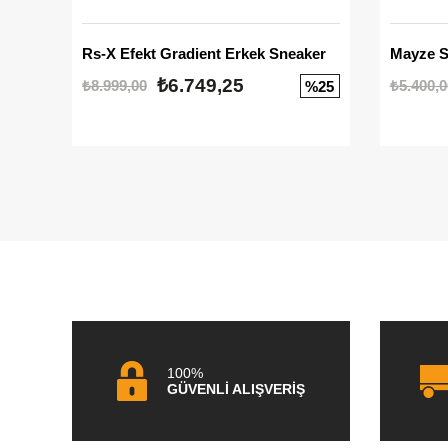
Rs-X Efekt Gradient Erkek Sneaker
₺6.749,25
₺8.999,00
₺5.400,0
%25
100%
GÜVENLİ ALIŞVERİŞ