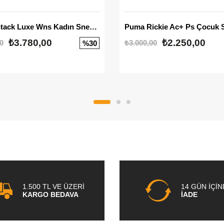
Mayze Stack Luxe Wns Kadın Sneaker
Puma Rickie Ac+ Ps Çocuk 
₺3.780,00
₺2.250,00
0
₺3.000,00
%30
1.500 TL VE ÜZERİ
14 GÜN İÇİ
KARGO BEDAVA
İADE