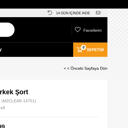
14 GÜN İÇİNDE İADE
Favorilerim
0
y
SEPETIM
< < Önceki Sayfaya Dön
rkek Şort
(M2CLEAR-14751)
ell
99