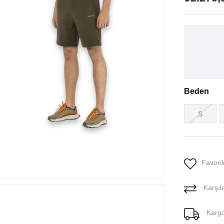
Beden
S
Favoril
Karşıla
Karg