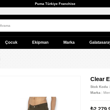
Puma Türkiye Franchise
Çocuk
Ekipman
Marka
Galatasara
t
Clear E
Stok Kodu
Marka
:
Merr
₺2.279,