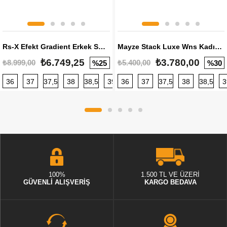
Rs-X Efekt Gradient Erkek Sneaker
Mayze Stack Luxe Wns Kadın Sneaker
₺6.749,25
₺3.780,00
₺8.999,00
₺5.400,00
%25
%30
36
37
37,5
38
38,5
39
36
40
37
40,5
37,5
41
38
42
38,5
42,5
3
100%
1.500 TL VE ÜZERİ
GÜVENLİ ALIŞVERİŞ
KARGO BEDAVA