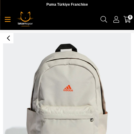
Puma Türkiye Franchise
0
Clsc Bos 3S Bp