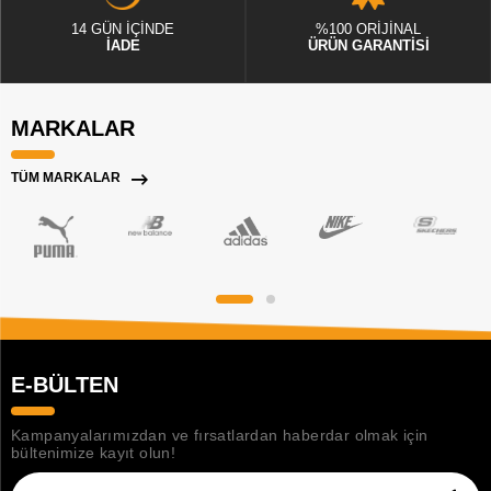
14 GÜN İÇİNDE
%100 ORİJİNAL
İADE
ÜRÜN GARANTİSİ
MARKALAR
TÜM MARKALAR
E-BÜLTEN
Kampanyalarımızdan ve fırsatlardan haberdar olmak için
bültenimize kayıt olun!