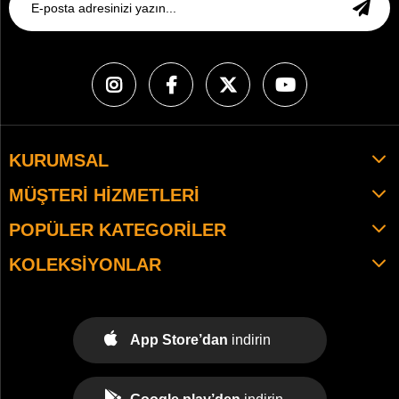
KURUMSAL
MÜŞTERI HIZMETLERI
POPÜLER KATEGORILER
KOLEKSIYONLAR
App Store’dan
indirin