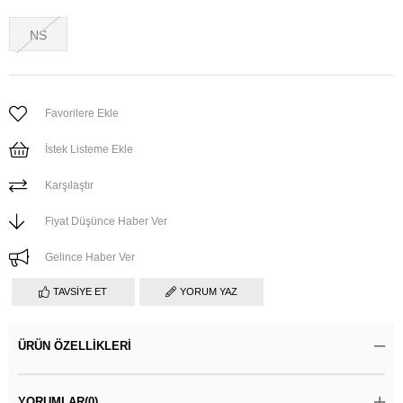
NS
Favorilere Ekle
İstek Listeme Ekle
Karşılaştır
Fiyat Düşünce Haber Ver
Gelince Haber Ver
TAVSIYE ET
YORUM YAZ
ÜRÜN ÖZELLIKLERI
YORUMLAR
(0)