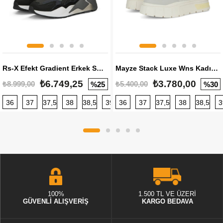
Rs-X Efekt Gradient Erkek Sneaker
Mayze Stack Luxe Wns Kadın Sneaker
₺6.749,25
₺3.780,00
₺8.999,00
₺5.400,00
%25
%30
36
37
37,5
38
38,5
39
36
40
37
40,5
37,5
41
38
42
38,5
42,5
3
100%
1.500 TL VE ÜZERİ
GÜVENLİ ALIŞVERİŞ
KARGO BEDAVA