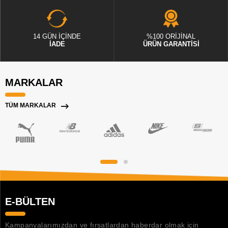
14 GÜN İÇİNDE
%100 ORİJİNAL
İADE
ÜRÜN GARANTİSİ
MARKALAR
TÜM MARKALAR
E-BÜLTEN
Kampanyalarımızdan ve fırsatlardan haberdar olmak için