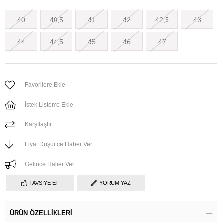
40
40,5
41
42
42,5
43
44
44,5
45
46
47
Favorilere Ekle
İstek Listeme Ekle
Karşılaştır
Fiyat Düşünce Haber Ver
Gelince Haber Ver
TAVSIYE ET
YORUM YAZ
ÜRÜN ÖZELLIKLERI