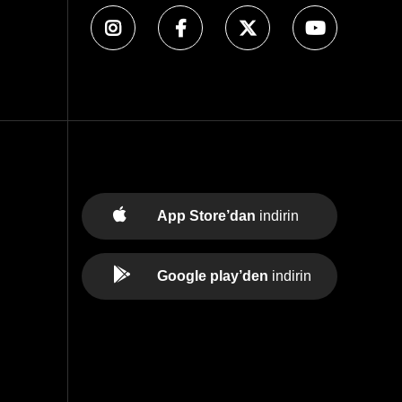
App Store’dan
indirin
Google play’den
indirin