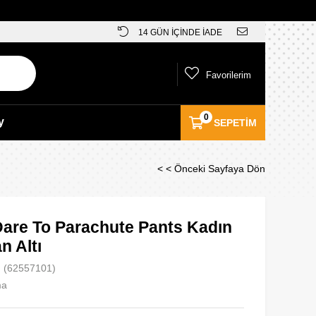
14 GÜN İÇİNDE İADE
Favorilerim
0
y
SEPETIM
< < Önceki Sayfaya Dön
are To Parachute Pants Kadın
n Altı
(62557101)
ma