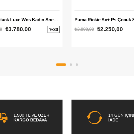
Mayze Stack Luxe Wns Kadın Sneaker
Puma Rickie Ac+ Ps Çocuk 
₺3.780,00
₺2.250,00
0
₺3.000,00
%30
1.500 TL VE ÜZERİ
14 GÜN İÇİ
KARGO BEDAVA
İADE