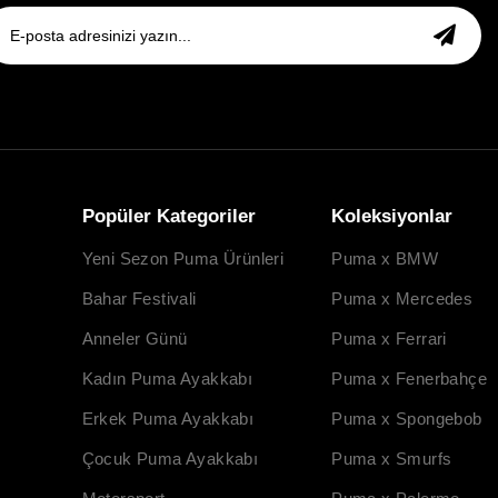
Popüler Kategoriler
Koleksiyonlar
Yeni Sezon Puma Ürünleri
Puma x BMW
Bahar Festivali
Puma x Mercedes
Anneler Günü
Puma x Ferrari
Kadın Puma Ayakkabı
Puma x Fenerbahçe
Erkek Puma Ayakkabı
Puma x Spongebob
Çocuk Puma Ayakkabı
Puma x Smurfs