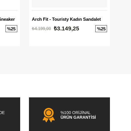
Sneaker
Arch Fit - Touristy Kadın Sandalet
Big
₺3.149,25
₺4.199,00
₺3.1
%25
%25
NDE
%100 ORİJİNAL
ÜRÜN GARANTİSİ