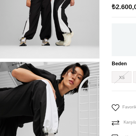
₺2.600,
Beden
XS
Favoril
Karşıla