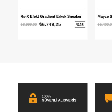
Rs-X Efekt Gradient Erkek Sneaker
₺6.749,25
₺8.999,00
₺5.400,0
%25
100%
GÜVENLİ ALIŞVERİŞ