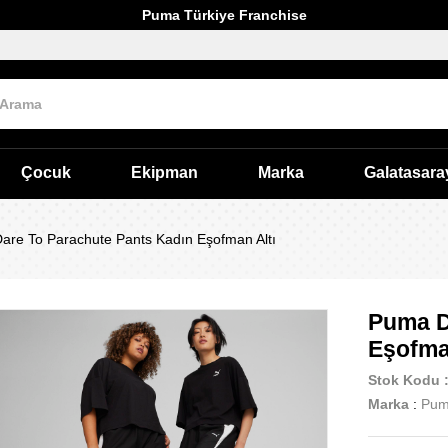
Puma Türkiye Franchise
Çocuk
Ekipman
Marka
Galatasara
are To Parachute Pants Kadın Eşofman Altı
Puma D
Eşofma
Stok Kodu
Marka
:
Pu