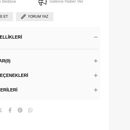
o Bedava
Gelince Haber Ver
YE ET
YORUM YAZ
ELLIKLERI
AR
(0)
EÇENEKLERI
ERILERI