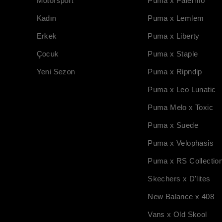
Motorsport
Puma x Palermo
Kadın
Puma x Lemlem
Erkek
Puma x Liberty
Çocuk
Puma x Staple
Yeni Sezon
Puma x Ripndip
Puma x Leo Lunatic
Puma Melo x Toxic
Puma x Suede
Puma x Velophasis
Puma x RS Collectio
Skechers x D'lites
New Balance x 408
Vans x Old Skool