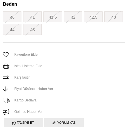
Beden
40
41
41,5
42
42,5
43
44
45
Favorilere Ekle
İstek Listeme Ekle
Karşılaştır
Fiyat Düşünce Haber Ver
Kargo Bedava
Gelince Haber Ver
TAVSIYE ET
YORUM YAZ