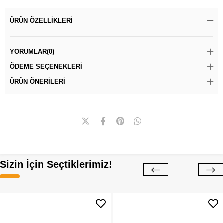
ÜRÜN ÖZELLIKLERI
YORUMLAR
(0)
ÖDEME SEÇENEKLERI
ÜRÜN ÖNERILERI
Sizin İçin Seçtiklerimiz!