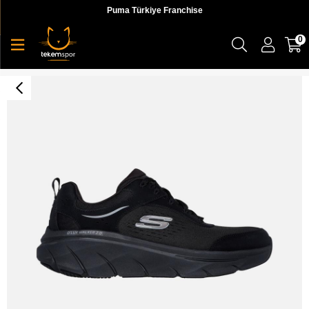
Puma Türkiye Franchise
0
Skechers D'Lux Walker 2.0 - Durven Erkek Sneaker