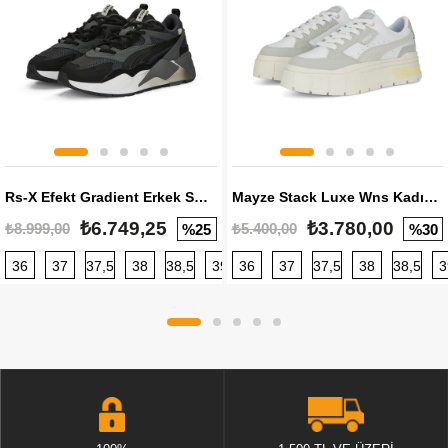
Rs-X Efekt Gradient Erkek Sneaker
Mayze Stack Luxe Wns Kadın Sneaker
₺6.749,25
₺3.780,00
₺8.999,00
₺5.400,00
%25
%30
36
37
37,5
38
38,5
39
36
40
37
40,5
37,5
41
38
42
38,5
42,5
3