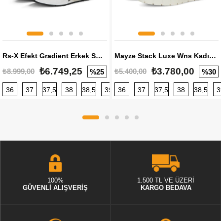
Rs-X Efekt Gradient Erkek Sneaker
Mayze Stack Luxe Wns Kadın Sneaker
₺6.749,25
₺3.780,00
₺8.999,00
₺5.400,00
%25
%30
36
37
37,5
38
38,5
39
36
40
37
40,5
37,5
41
38
42
38,5
42,5
3
100%
1.500 TL VE ÜZERİ
GÜVENLİ ALIŞVERİŞ
KARGO BEDAVA