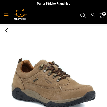
Puma Türkiye Franchise
0
Dockers 1F 225292 1Pr Erkek Bej Outdoor Ayakkabı - 101040403