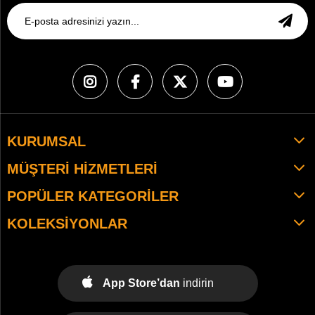
KURUMSAL
MÜŞTERI HIZMETLERI
POPÜLER KATEGORILER
KOLEKSIYONLAR
App Store’dan
indirin