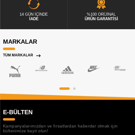
14 GÜN İÇİNDE
%100 ORİJİNAL
İADE
ÜRÜN GARANTİSİ
MARKALAR
TÜM MARKALAR
E-BÜLTEN
Kampanyalarımızdan ve fırsatlardan haberdar olmak için
bültenimize kayıt olun!