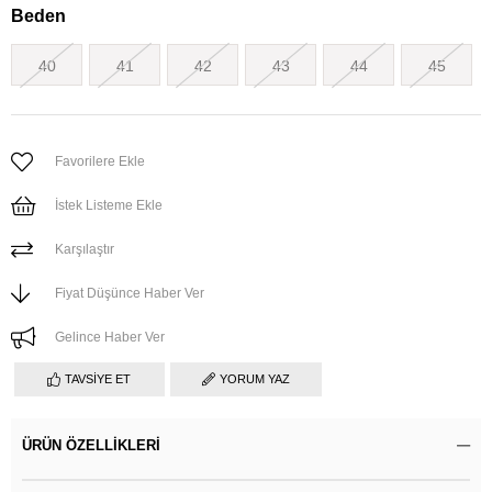
Beden
40
41
42
43
44
45
Favorilere Ekle
İstek Listeme Ekle
Karşılaştır
Fiyat Düşünce Haber Ver
Gelince Haber Ver
TAVSIYE ET
YORUM YAZ
ÜRÜN ÖZELLIKLERI