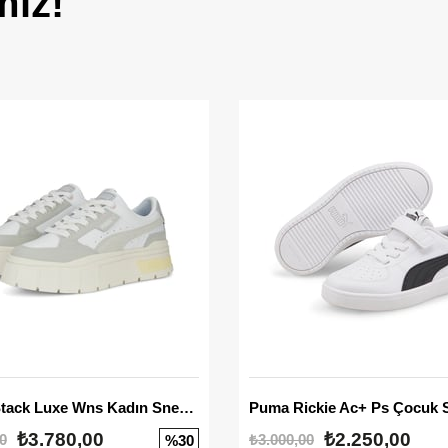
miz!
Mayze Stack Luxe Wns Kadın Sneaker
Puma Rickie Ac+ Ps Çocuk 
₺3.780,00
₺2.250,00
0
₺3.000,00
%30