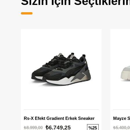
Sizin İçin Seçtikleri
Rs-X Efekt Gradient Erkek Sneaker
₺6.749,25
₺8.999,00
₺5.400,0
%25