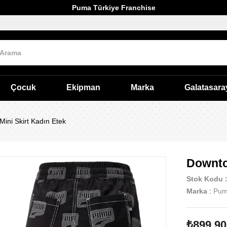
Puma Türkiye Franchise
Çocuk
Ekipman
Marka
Galatasara
ini Skirt Kadın Etek
Downto
Stok Kodu
Marka
:
Pu
₺899,90