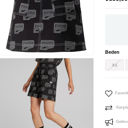
Beden
XS
Favoril
Karşıla
Gelinc