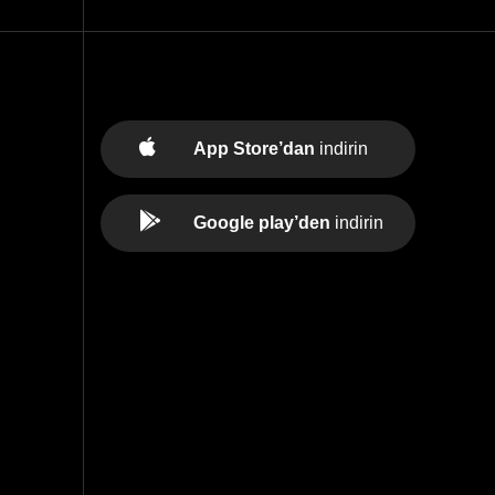
App Store’dan
indirin
Google play’den
indirin