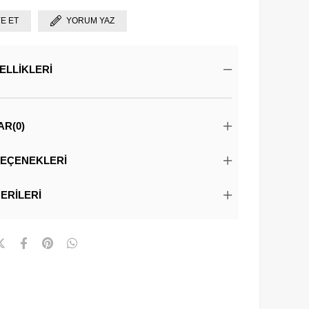
YE ET
YORUM YAZ
ELLIKLERI
AR
(0)
EÇENEKLERI
ERILERI