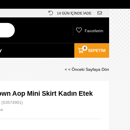
14 GÜN İÇİNDE İADE
Favorilerim
0
y
SEPETIM
< < Önceki Sayfaya Dön
wn Aop Mini Skirt Kadın Etek
(53574901)
ma