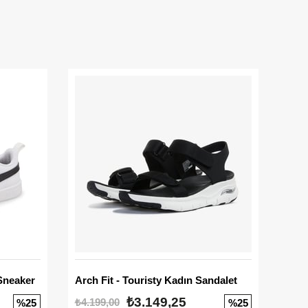
Sneaker
Arch Fit - Touristy Kadın Sandalet
Big
₺3.149,25
₺4.199,00
₺3.1
%25
%25