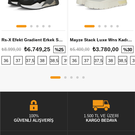
Rs-X Efekt Gradient Erkek Sneaker
Mayze Stack Luxe Wns Kadın Sneaker
₺6.749,25
₺3.780,00
₺8.999,00
₺5.400,00
%25
%30
36
37
37,5
38
38,5
39
36
40
37
40,5
37,5
41
38
42
38,5
42,5
3
100%
1.500 TL VE ÜZERİ
GÜVENLİ ALIŞVERİŞ
KARGO BEDAVA