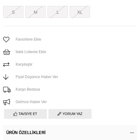
S
M
L
XL
Favorilere Ekle
İstek Listeme Ekle
Karşılaştır
Fiyat Düşünce Haber Ver
Kargo Bedava
Gelince Haber Ver
TAVSIYE ET
YORUM YAZ
ÜRÜN ÖZELLIKLERI