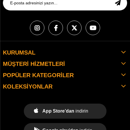
KURUMSAL
MÜŞTERI HIZMETLERI
POPÜLER KATEGORILER
KOLEKSIYONLAR
App Store’dan
indirin