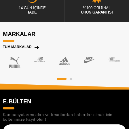
14 GÜN İÇİNDE
%100 ORİJİNAL
İADE
ÜRÜN GARANTİSİ
MARKALAR
TÜM MARKALAR
E-BÜLTEN
Kampanyalarımızdan ve fırsatlardan haberdar olmak için
bültenimize kayıt olun!