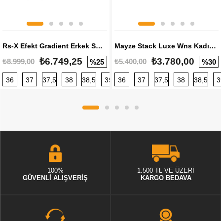
Rs-X Efekt Gradient Erkek Sneaker
Mayze Stack Luxe Wns Kadın Sneaker
₺6.749,25
₺3.780,00
₺8.999,00
₺5.400,00
%25
%30
36
37
37,5
38
38,5
39
36
40
37
40,5
37,5
41
38
42
38,5
42,5
3
100%
1.500 TL VE ÜZERİ
GÜVENLİ ALIŞVERİŞ
KARGO BEDAVA