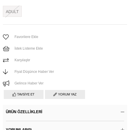
ADULT
Favorilere Ekle
İstek Listeme Ekle
Karşılaştır
Fiyat Düşünce Haber Ver
Gelince Haber Ver
TAVSIYE ET
YORUM YAZ
ÜRÜN ÖZELLIKLERI
YORUMLAR
(0)