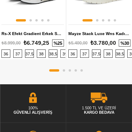
Rs-X Efekt Gradient Erkek Sneaker
Mayze Stack Luxe Wns Kadın Sneaker
₺6.749,25
₺3.780,00
₺8.999,00
₺5.400,00
%25
%30
36
37
37,5
38
38,5
39
36
40
37
40,5
37,5
41
38
42
38,5
42,5
3
100%
1.500 TL VE ÜZERİ
GÜVENLİ ALIŞVERİŞ
KARGO BEDAVA