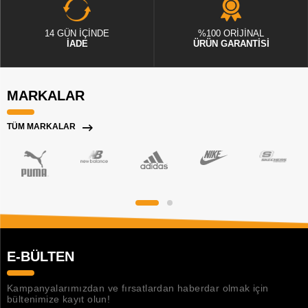
14 GÜN İÇİNDE
%100 ORİJİNAL
İADE
ÜRÜN GARANTİSİ
MARKALAR
TÜM MARKALAR
E-BÜLTEN
Kampanyalarımızdan ve fırsatlardan haberdar olmak için
bültenimize kayıt olun!