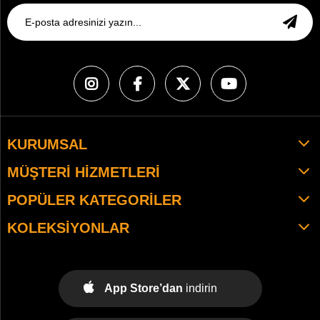
KURUMSAL
MÜŞTERI HIZMETLERI
POPÜLER KATEGORILER
KOLEKSIYONLAR
App Store’dan
indirin