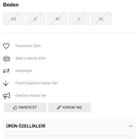
Beden
XS
S
M
L
XL
Favorilere Ekle
İstek Listeme Ekle
Karşılaştır
Fiyat Düşünce Haber Ver
Gelince Haber Ver
TAVSIYE ET
YORUM YAZ
ÜRÜN ÖZELLIKLERI