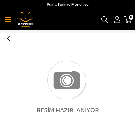
Puma Türkiye Franchise
0
Puma ESS+ Cropped Logo Tee Kadın T-shirt - 85259401