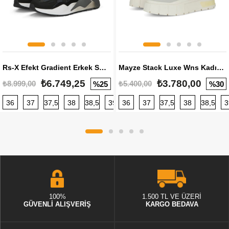
Rs-X Efekt Gradient Erkek Sneaker
Mayze Stack Luxe Wns Kadın Sneaker
₺6.749,25
₺3.780,00
₺8.999,00
₺5.400,00
%25
%30
36
37
37,5
38
38,5
39
36
40
37
40,5
37,5
41
38
42
38,5
42,5
3
100%
1.500 TL VE ÜZERİ
GÜVENLİ ALIŞVERİŞ
KARGO BEDAVA