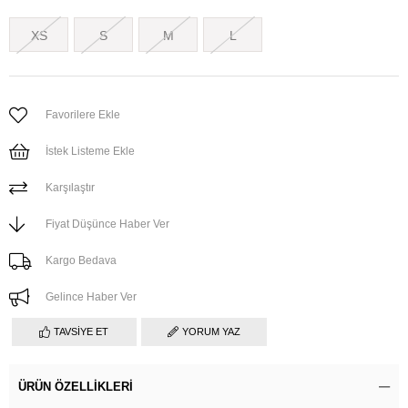
XS
S
M
L
Favorilere Ekle
İstek Listeme Ekle
Karşılaştır
Fiyat Düşünce Haber Ver
Kargo Bedava
Gelince Haber Ver
TAVSIYE ET
YORUM YAZ
ÜRÜN ÖZELLIKLERI