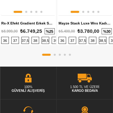
Rs-X Efekt Gradient Erkek Sneaker
Mayze Stack Luxe Wns Kadın Sneaker
₺6.749,25
₺3.780,00
₺8.999,00
₺5.400,00
%25
%30
36
37
37,5
38
38,5
39
36
40
37
40,5
37,5
41
38
42
38,5
42,5
3
100%
1.500 TL VE ÜZERİ
GÜVENLİ ALIŞVERİŞ
KARGO BEDAVA