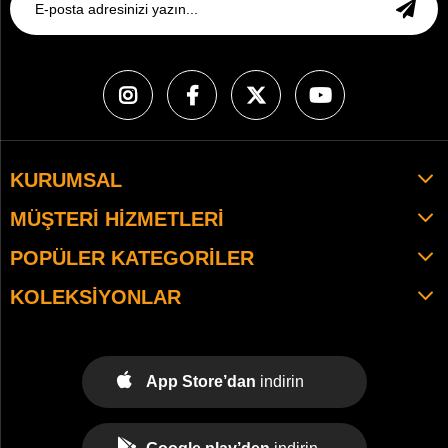
KURUMSAL
MÜŞTERI HIZMETLERI
POPÜLER KATEGORILER
KOLEKSIYONLAR
App Store’dan
indirin