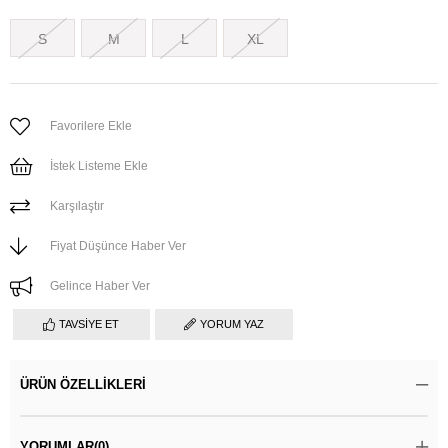
S
M
L
XL
Favorilere Ekle
İstek Listeme Ekle
Karşılaştır
Fiyat Düşünce Haber Ver
Gelince Haber Ver
TAVSIYE ET
YORUM YAZ
ÜRÜN ÖZELLIKLERI
YORUMLAR
(0)