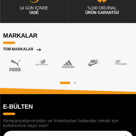
14 GÜN İÇİNDE
%100 ORİJİNAL
İADE
ÜRÜN GARANTİSİ
MARKALAR
TÜM MARKALAR
E-BÜLTEN
Kampanyalarımızdan ve fırsatlardan haberdar olmak için
bültenimize kayıt olun!