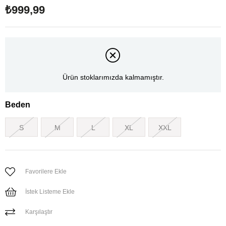
₺999,99
Ürün stoklarımızda kalmamıştır.
Beden
S
M
L
XL
XXL
Favorilere Ekle
İstek Listeme Ekle
Karşılaştır