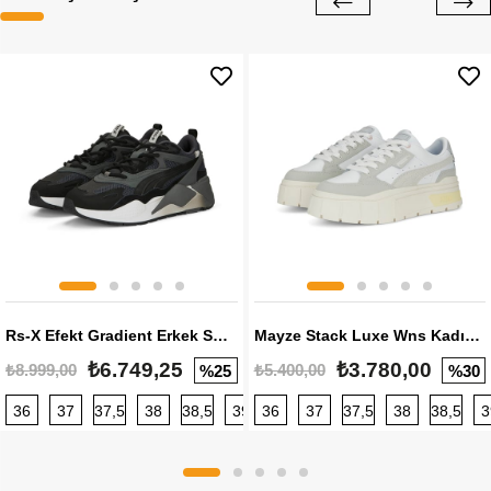
Rs-X Efekt Gradient Erkek Sneaker
Mayze Stack Luxe Wns Kadın Sneaker
₺6.749,25
₺3.780,00
₺8.999,00
₺5.400,00
%25
%30
36
37
37,5
38
38,5
39
36
40
37
40,5
37,5
41
38
42
38,5
42,5
3