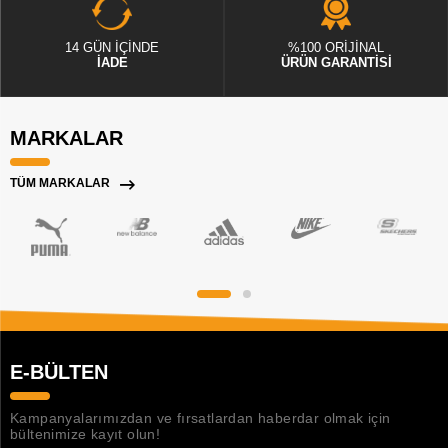
14 GÜN İÇİNDE
%100 ORİJİNAL
İADE
ÜRÜN GARANTİSİ
MARKALAR
TÜM MARKALAR
E-BÜLTEN
Kampanyalarımızdan ve fırsatlardan haberdar olmak için
bültenimize kayıt olun!