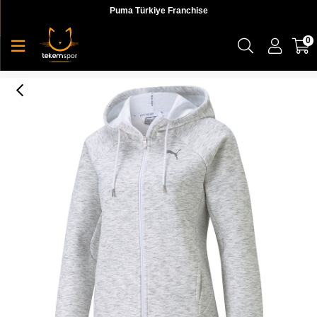
Puma Türkiye Franchise
0
Puma Evostripe Full-Zip Hoodie Kadın Beyaz Sweatshirt - 58594502