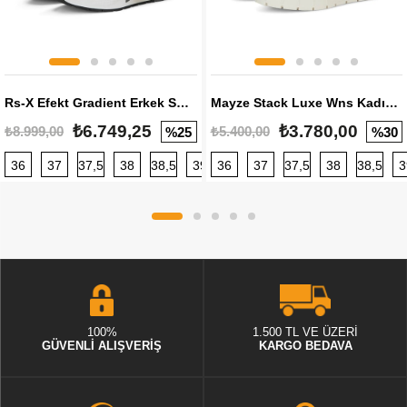
Rs-X Efekt Gradient Erkek Sneaker
Mayze Stack Luxe Wns Kadın Sneaker
₺6.749,25
₺3.780,00
₺8.999,00
₺5.400,00
%25
%30
36
37
37,5
38
38,5
39
36
40
37
40,5
37,5
41
38
42
38,5
42,5
3
100%
1.500 TL VE ÜZERİ
GÜVENLİ ALIŞVERİŞ
KARGO BEDAVA