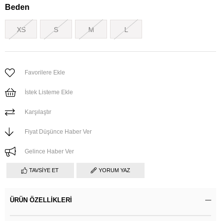
Beden
XS
S
M
L
Favorilere Ekle
İstek Listeme Ekle
Karşılaştır
Fiyat Düşünce Haber Ver
Gelince Haber Ver
TAVSIYE ET
YORUM YAZ
ÜRÜN ÖZELLIKLERI