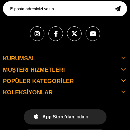
KURUMSAL
MÜŞTERI HIZMETLERI
POPÜLER KATEGORILER
KOLEKSIYONLAR
App Store’dan
indirin