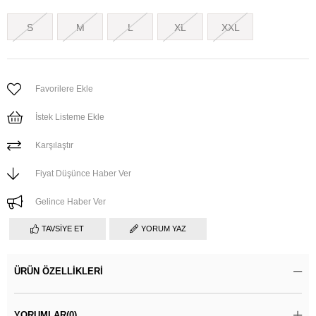
S
M
L
XL
XXL
Favorilere Ekle
İstek Listeme Ekle
Karşılaştır
Fiyat Düşünce Haber Ver
Gelince Haber Ver
TAVSIYE ET
YORUM YAZ
ÜRÜN ÖZELLIKLERI
YORUMLAR
(0)