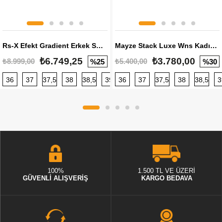
Rs-X Efekt Gradient Erkek Sneaker
Mayze Stack Luxe Wns Kadın Sneaker
₺6.749,25
₺3.780,00
₺8.999,00
₺5.400,00
%25
%30
36
37
37,5
38
38,5
39
36
40
37
40,5
37,5
41
38
42
38,5
42,5
3
100%
1.500 TL VE ÜZERİ
GÜVENLİ ALIŞVERİŞ
KARGO BEDAVA