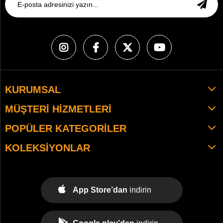
KURUMSAL
MÜŞTERI HIZMETLERI
POPÜLER KATEGORILER
KOLEKSIYONLAR
App Store’dan
indirin