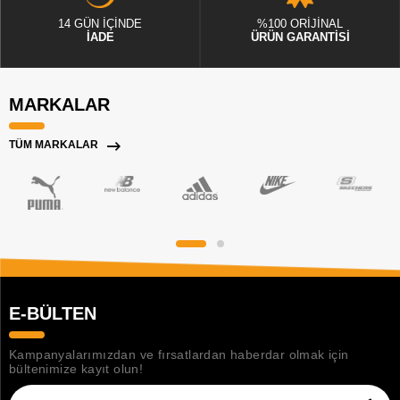
14 GÜN İÇİNDE
%100 ORİJİNAL
İADE
ÜRÜN GARANTİSİ
MARKALAR
TÜM MARKALAR
E-BÜLTEN
Kampanyalarımızdan ve fırsatlardan haberdar olmak için
bültenimize kayıt olun!