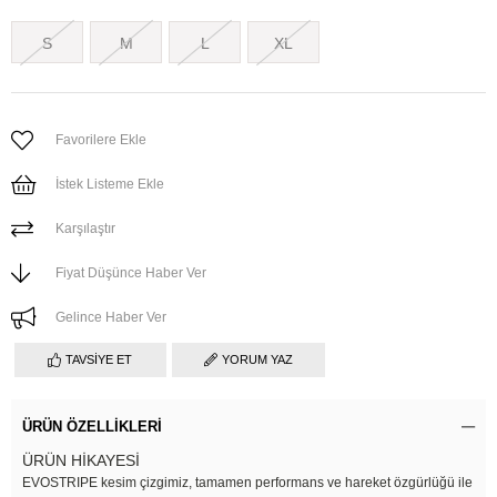
S
M
L
XL
Favorilere Ekle
İstek Listeme Ekle
Karşılaştır
Fiyat Düşünce Haber Ver
Gelince Haber Ver
TAVSIYE ET
YORUM YAZ
ÜRÜN ÖZELLIKLERI
ÜRÜN HİKAYESİ
EVOSTRIPE kesim çizgimiz, tamamen performans ve hareket özgürlüğü ile