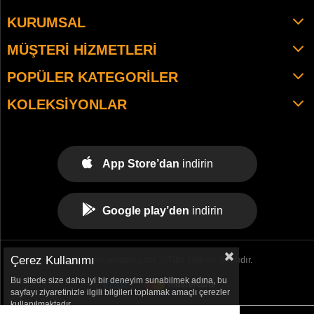
KURUMSAL
MÜŞTERI HIZMETLERI
POPÜLER KATEGORILER
KOLEKSIYONLAR
App Store’dan
indirin
Google play’den
indirin
Çerez Kullanımı
© 2021 tekemspor.com. - Tüm Hakları Saklıdır.
Bu sitede size daha iyi bir deneyim sunabilmek adına, bu
sayfayı ziyaretinizle ilgili bilgileri toplamak amaçlı çerezler
kullanılmaktadır.