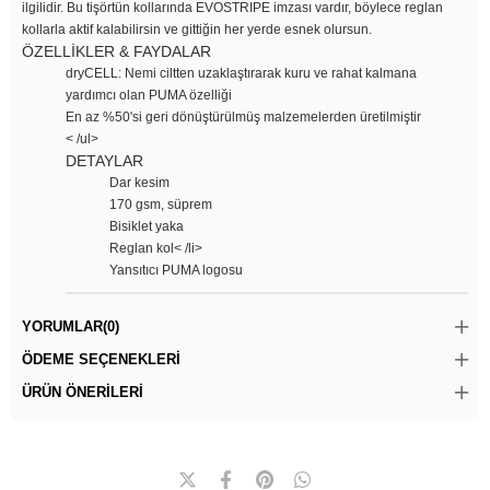
ilgilidir. Bu tişörtün kollarında EVOSTRIPE imzası vardır, böylece reglan
kollarla aktif kalabilirsin ve gittiğin her yerde esnek olursun.
ÖZELLİKLER & FAYDALAR
dryCELL: Nemi ciltten uzaklaştırarak kuru ve rahat kalmana
yardımcı olan PUMA özelliği
En az %50'si geri dönüştürülmüş malzemelerden üretilmiştir
< /ul>
DETAYLAR
Dar kesim
170 gsm, süprem
Bisiklet yaka
Reglan kol< /li>
Yansıtıcı PUMA logosu
YORUMLAR
(0)
ÖDEME SEÇENEKLERI
ÜRÜN ÖNERILERI