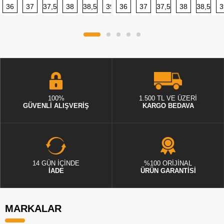
36
37
37,5
38
38,5
39
36
40
37
40,5
37,5
41
38
42
38,5
42,5
3
100%
1.500 TL VE ÜZERİ
GÜVENLİ ALIŞVERİŞ
KARGO BEDAVA
14 GÜN İÇİNDE
%100 ORİJİNAL
İADE
ÜRÜN GARANTİSİ
MARKALAR