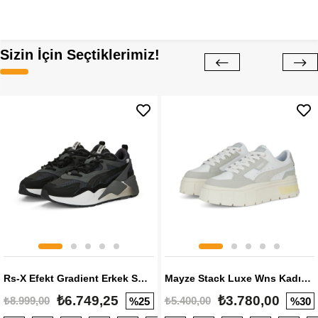
Sizin İçin Seçtiklerimiz!
Rs-X Efekt Gradient Erkek Sneaker
Mayze Stack Luxe Wns Kadın Sneaker
₺6.749,25
₺3.780,00
₺8.999,00
₺5.400,00
%25
%30