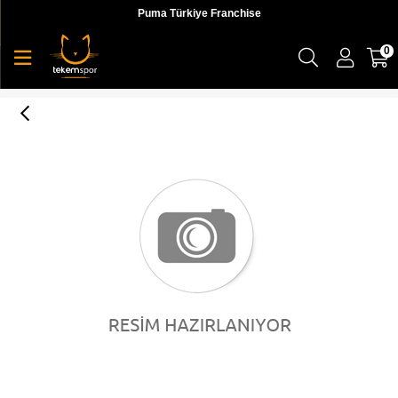
Puma Türkiye Franchise
0
Ferrari Big Shield Tee Erkek T-shirt - 59540805