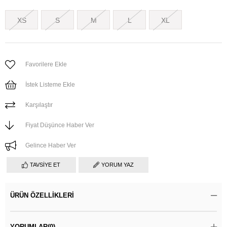
XS
S
M
L
XL
Favorilere Ekle
İstek Listeme Ekle
Karşılaştır
Fiyat Düşünce Haber Ver
Gelince Haber Ver
TAVSIYE ET
YORUM YAZ
ÜRÜN ÖZELLIKLERI
YORUMLAR
(0)