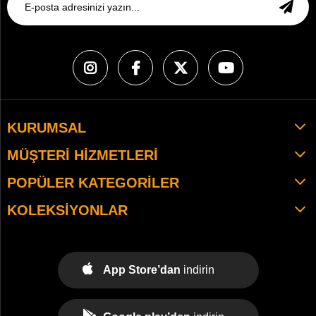
KURUMSAL
MÜŞTERI HIZMETLERI
POPÜLER KATEGORILER
KOLEKSIYONLAR
App Store’dan
indirin