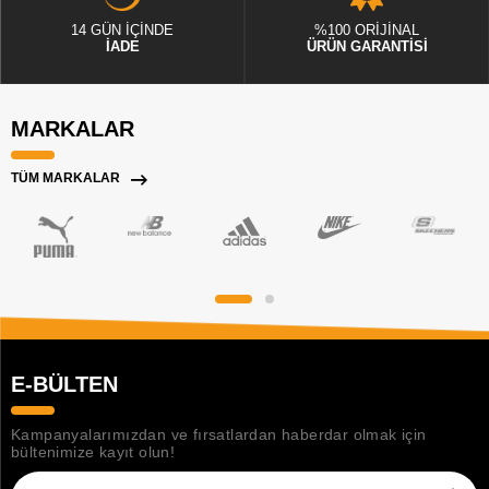
14 GÜN İÇİNDE
%100 ORİJİNAL
İADE
ÜRÜN GARANTİSİ
MARKALAR
TÜM MARKALAR
E-BÜLTEN
Kampanyalarımızdan ve fırsatlardan haberdar olmak için
bültenimize kayıt olun!