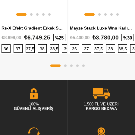
Rs-X Efekt Gradient Erkek Sneaker
Mayze Stack Luxe Wns Kadın Sneaker
₺6.749,25
₺3.780,00
₺8.999,00
₺5.400,00
%25
%30
36
37
37,5
38
38,5
39
36
40
37
40,5
37,5
41
38
42
38,5
42,5
3
100%
1.500 TL VE ÜZERİ
GÜVENLİ ALIŞVERİŞ
KARGO BEDAVA