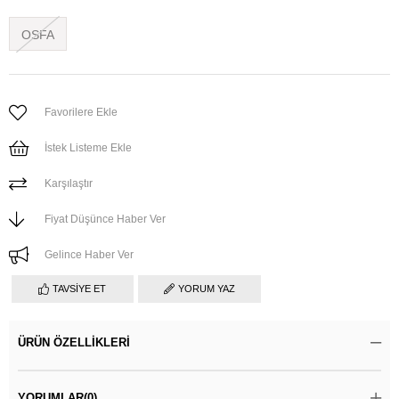
OSFA
Favorilere Ekle
İstek Listeme Ekle
Karşılaştır
Fiyat Düşünce Haber Ver
Gelince Haber Ver
TAVSIYE ET
YORUM YAZ
ÜRÜN ÖZELLIKLERI
YORUMLAR
(0)