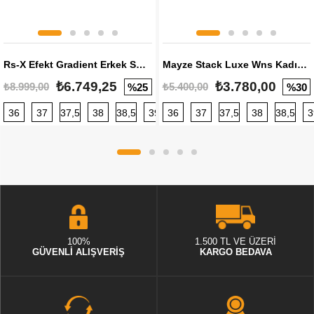
Rs-X Efekt Gradient Erkek Sneaker
Mayze Stack Luxe Wns Kadın Sneaker
₺6.749,25
₺3.780,00
₺8.999,00
₺5.400,00
%25
%30
36
37
37,5
38
38,5
39
36
40
37
40,5
37,5
41
38
42
38,5
42,5
3
100%
1.500 TL VE ÜZERİ
GÜVENLİ ALIŞVERİŞ
KARGO BEDAVA