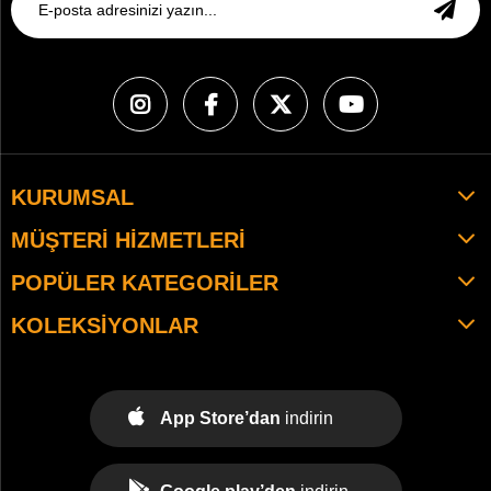
KURUMSAL
MÜŞTERI HIZMETLERI
POPÜLER KATEGORILER
KOLEKSIYONLAR
App Store’dan
indirin