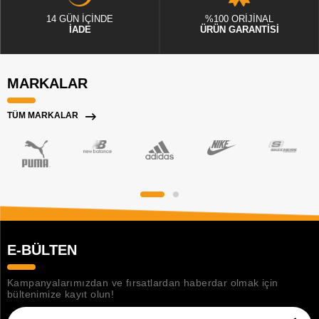
14 GÜN İÇİNDE
%100 ORİJİNAL
İADE
ÜRÜN GARANTİSİ
MARKALAR
TÜM MARKALAR
E-BÜLTEN
Kampanyalarımızdan ve fırsatlardan haberdar olmak için
bültenimize kayıt olun!