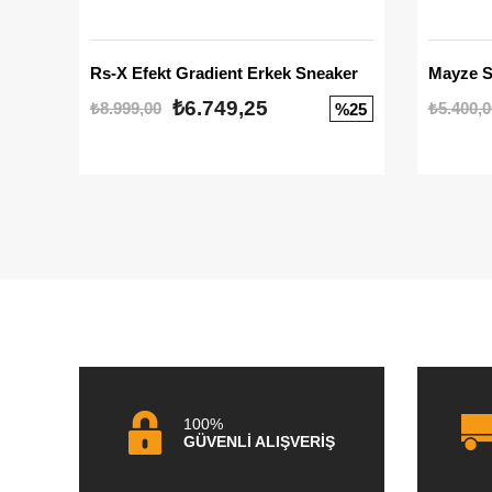
Rs-X Efekt Gradient Erkek Sneaker
₺6.749,25
₺8.999,00
₺5.400,0
%25
100%
GÜVENLİ ALIŞVERİŞ