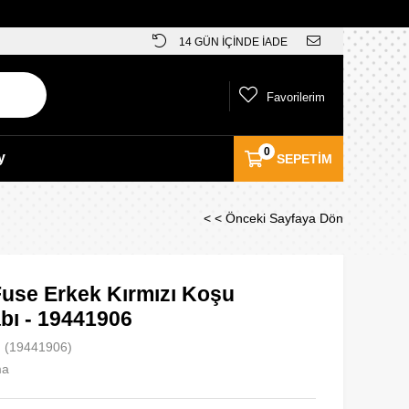
14 GÜN İÇİNDE İADE
Favorilerim
0
y
SEPETIM
< < Önceki Sayfaya Dön
use Erkek Kırmızı Koşu
bı - 19441906
(19441906)
ma