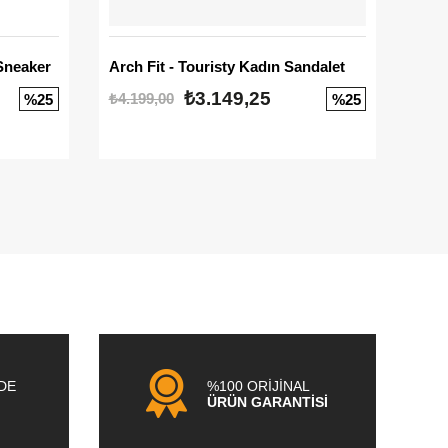
Sneaker
Arch Fit - Touristy Kadın Sandalet
Big
₺3.149,25
₺4.199,00
₺3.1
%25
%25
NDE
%100 ORİJİNAL
ÜRÜN GARANTİSİ