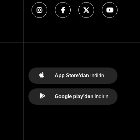
App Store’dan
indirin
Google play’den
indirin