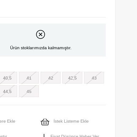
Ürün stoklarımızda kalmamıştır.
40,5
41
42
42,5
43
44,5
45
ere Ekle
İstek Listeme Ekle
ştır
Fiyat Düşünce Haber Ver