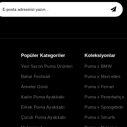
Popüler Kategoriler
Koleksiyonlar
Yeni Sezon Puma Ürünleri
Puma x BMW
Bahar Festivali
Puma x Mercedes
Anneler Günü
Puma x Ferrari
Kadın Puma Ayakkabı
Puma x Fenerbahçe
Erkek Puma Ayakkabı
Puma x Spongebob
Çocuk Puma Ayakkabı
Puma x Smurfs