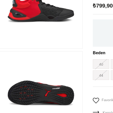
₺799,90
Beden
40
44
Favoril
Karşıla