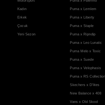
Motorsport
Puma x Palermo
Kadın
Puma x Lemlem
Erkek
Puma x Liberty
Çocuk
Puma x Staple
Yeni Sezon
Puma x Ripndip
Puma x Leo Lunatic
Puma Melo x Toxic
Puma x Suede
Puma x Velophasis
Puma x RS Collectio
Skechers x D'lites
New Balance x 408
Vans x Old Skool