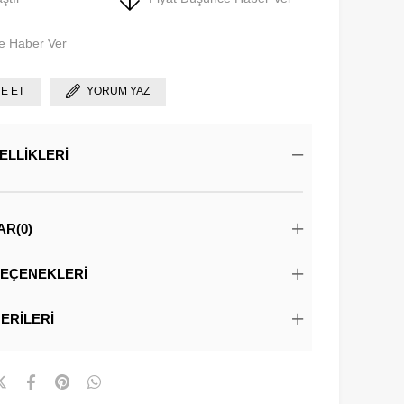
e Haber Ver
YE ET
YORUM YAZ
ELLIKLERI
AR
(0)
EÇENEKLERI
ERILERI