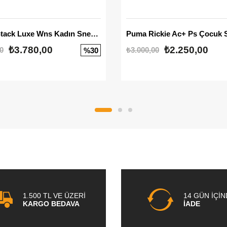
Mayze Stack Luxe Wns Kadın Sneaker
Puma Rickie Ac+ Ps Çocuk 
₺3.780,00
₺2.250,00
0
₺3.000,00
%30
1.500 TL VE ÜZERİ
14 GÜN İÇİ
KARGO BEDAVA
İADE