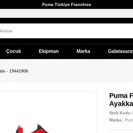
Puma Türkiye Franchise
Çocuk
Ekipman
Marka
Galatasara
abı - 19441906
Puma F
Ayakka
Stok Kodu
Marka
:
Pu