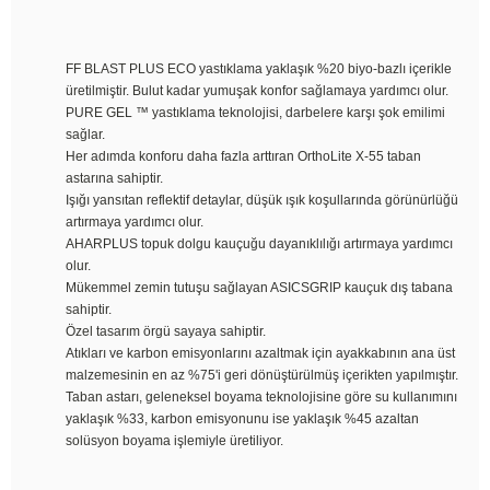
FF BLAST PLUS ECO yastıklama yaklaşık %20 biyo-bazlı içerikle
üretilmiştir. Bulut kadar yumuşak konfor sağlamaya yardımcı olur.
PURE GEL ™ yastıklama teknolojisi, darbelere karşı şok emilimi
sağlar.
Her adımda konforu daha fazla arttıran OrthoLite X-55 taban
astarına sahiptir.
Işığı yansıtan reflektif detaylar, düşük ışık koşullarında görünürlüğü
artırmaya yardımcı olur.
AHARPLUS topuk dolgu kauçuğu dayanıklılığı artırmaya yardımcı
olur.
Mükemmel zemin tutuşu sağlayan ASICSGRIP kauçuk dış tabana
sahiptir.
Özel tasarım örgü sayaya sahiptir.
Atıkları ve karbon emisyonlarını azaltmak için ayakkabının ana üst
malzemesinin en az %75'i geri dönüştürülmüş içerikten yapılmıştır.
Taban astarı, geleneksel boyama teknolojisine göre su kullanımını
yaklaşık %33, karbon emisyonunu ise yaklaşık %45 azaltan
solüsyon boyama işlemiyle üretiliyor.