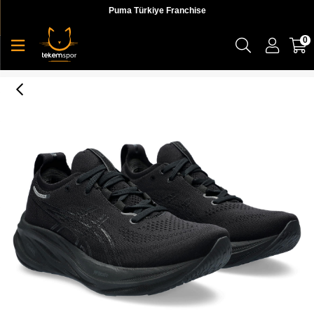
Puma Türkiye Franchise
0
Asics Gel-Nimbus 26 Kadın Koşu Ayakkabı