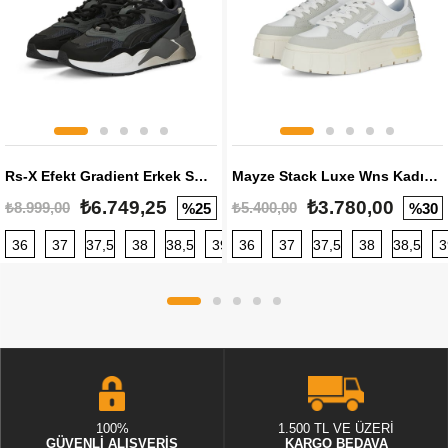
Rs-X Efekt Gradient Erkek Sneaker
Mayze Stack Luxe Wns Kadın Sneaker
₺6.749,25
₺3.780,00
₺8.999,00
₺5.400,00
%25
%30
36
37
37,5
38
38,5
39
36
40
37
40,5
37,5
41
38
42
38,5
42,5
3
100%
1.500 TL VE ÜZERİ
GÜVENLİ ALIŞVERİŞ
KARGO BEDAVA