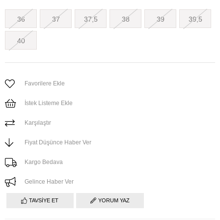
36
37
37,5
38
39
39,5
40
Favorilere Ekle
İstek Listeme Ekle
Karşılaştır
Fiyat Düşünce Haber Ver
Kargo Bedava
Gelince Haber Ver
TAVSIYE ET
YORUM YAZ