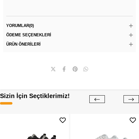
YORUMLAR
(0)
ÖDEME SEÇENEKLERI
ÜRÜN ÖNERILERI
Sizin İçin Seçtiklerimiz!