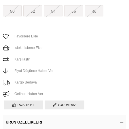
50
52
54
56
48
Favorilere Ekle
İstek Listeme Ekle
Karşılaştır
Fiyat Düşünce Haber Ver
Kargo Bedava
Gelince Haber Ver
TAVSIYE ET
YORUM YAZ
ÜRÜN ÖZELLIKLERI