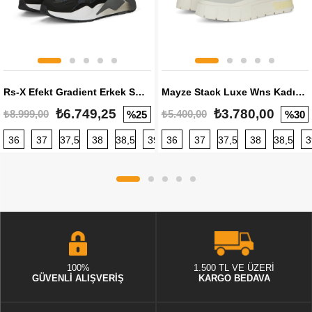
Rs-X Efekt Gradient Erkek Sneaker
Mayze Stack Luxe Wns Kadın Sneaker
₺6.749,25
₺3.780,00
₺8.999,00
₺5.400,00
%25
%30
36
37
37,5
38
38,5
39
36
40
37
40,5
37,5
41
38
42
38,5
42,5
3
100%
1.500 TL VE ÜZERİ
GÜVENLİ ALIŞVERİŞ
KARGO BEDAVA