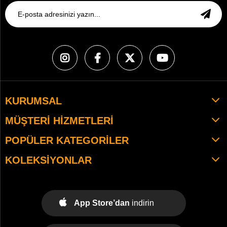
KURUMSAL
MÜŞTERI HIZMETLERI
POPÜLER KATEGORILER
KOLEKSIYONLAR
App Store’dan
indirin