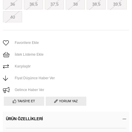
36
36,5
37,5
38
38,5
39,5
40
Favorilere Ekle
İstek Listeme Ekle
Karşılaştır
Fiyat Düşünce Haber Ver
Gelince Haber Ver
TAVSIYE ET
YORUM YAZ
ÜRÜN ÖZELLIKLERI