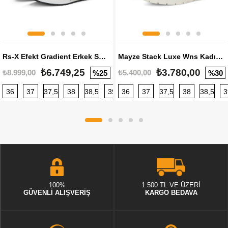
Rs-X Efekt Gradient Erkek Sneaker
Mayze Stack Luxe Wns Kadın Sneaker
₺6.749,25
₺3.780,00
₺8.999,00
₺5.400,00
%25
%30
36
37
37,5
38
38,5
39
36
40
37
40,5
37,5
41
38
42
38,5
42,5
3
100%
1.500 TL VE ÜZERİ
GÜVENLİ ALIŞVERİŞ
KARGO BEDAVA