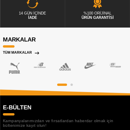
14 GÜN İÇİNDE
%100 ORİJİNAL
İADE
ÜRÜN GARANTİSİ
MARKALAR
TÜM MARKALAR
E-BÜLTEN
Kampanyalarımızdan ve fırsatlardan haberdar olmak için
bültenimize kayıt olun!