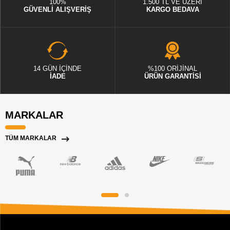
100%
1.500 TL VE ÜZERİ
GÜVENLİ ALIŞVERİŞ
KARGO BEDAVA
14 GÜN İÇİNDE
%100 ORİJİNAL
İADE
ÜRÜN GARANTİSİ
MARKALAR
TÜM MARKALAR