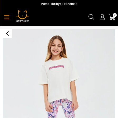
Puma Türkiye Franchise
0
Graphic Tee G Short Sleeve Çocuk T-shirt