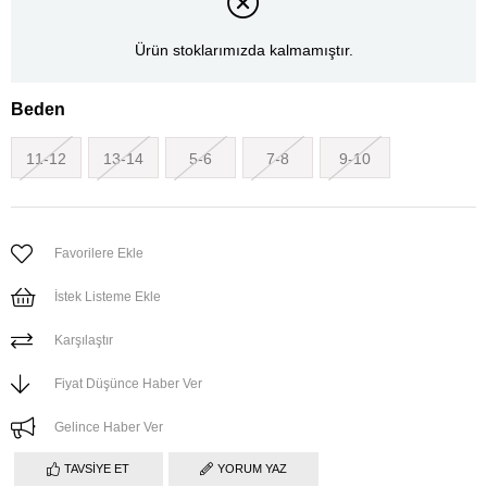
Ürün stoklarımızda kalmamıştır.
Beden
11-12
13-14
5-6
7-8
9-10
Favorilere Ekle
İstek Listeme Ekle
Karşılaştır
Fiyat Düşünce Haber Ver
Gelince Haber Ver
TAVSIYE ET
YORUM YAZ