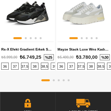
Rs-X Efekt Gradient Erkek Sneaker
Mayze Stack Luxe Wns Kadın Sneaker
₺6.749,25
₺3.780,00
₺8.999,00
₺5.400,00
%25
%30
36
37
37,5
38
38,5
39
36
40
37
40,5
37,5
41
38
42
38,5
42,5
3