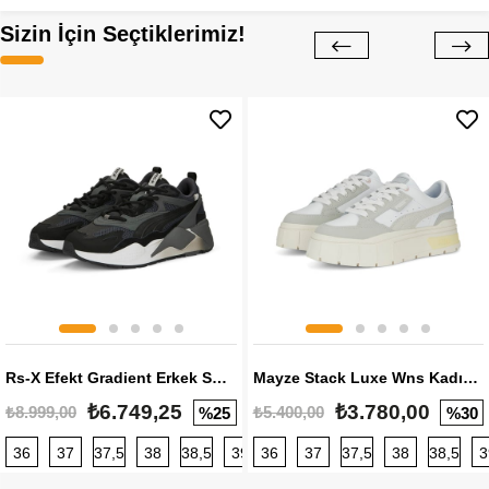
Sizin İçin Seçtiklerimiz!
Rs-X Efekt Gradient Erkek Sneaker
Mayze Stack Luxe Wns Kadın Sneaker
₺6.749,25
₺3.780,00
₺8.999,00
₺5.400,00
%25
%30
36
37
37,5
38
38,5
39
36
40
37
40,5
37,5
41
38
42
38,5
42,5
3