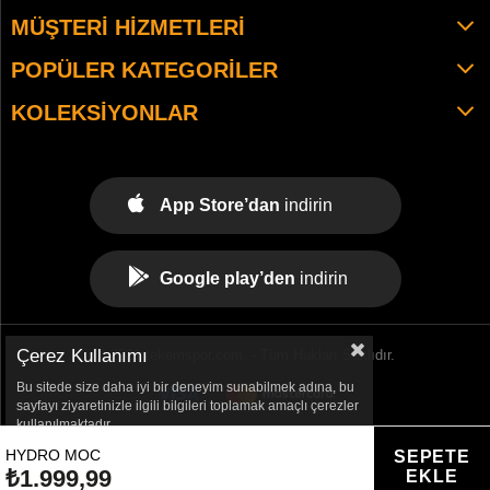
MÜŞTERI HIZMETLERI
POPÜLER KATEGORILER
KOLEKSIYONLAR
App Store’dan
indirin
Google play’den
indirin
Çerez Kullanımı
© 2021 tekemspor.com. - Tüm Hakları Saklıdır.
Bu sitede size daha iyi bir deneyim sunabilmek adına, bu
sayfayı ziyaretinizle ilgili bilgileri toplamak amaçlı çerezler
kullanılmaktadır.
HYDRO MOC
₺1.999,99