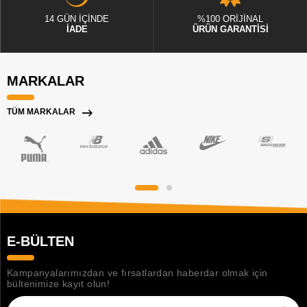
14 GÜN İÇİNDE
%100 ORİJİNAL
İADE
ÜRÜN GARANTİSİ
MARKALAR
TÜM MARKALAR
E-BÜLTEN
Kampanyalarımızdan ve fırsatlardan haberdar olmak için
bültenimize kayıt olun!