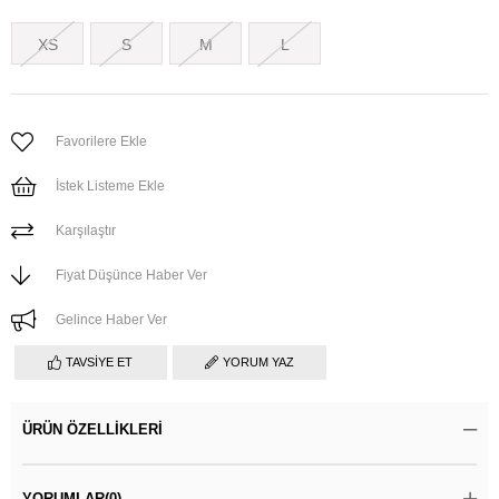
XS
S
M
L
Favorilere Ekle
İstek Listeme Ekle
Karşılaştır
Fiyat Düşünce Haber Ver
Gelince Haber Ver
TAVSIYE ET
YORUM YAZ
ÜRÜN ÖZELLIKLERI
YORUMLAR
(0)