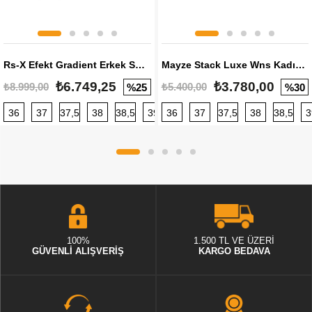
Rs-X Efekt Gradient Erkek Sneaker
Mayze Stack Luxe Wns Kadın Sneaker
₺6.749,25
₺3.780,00
₺8.999,00
₺5.400,00
%25
%30
36
37
37,5
38
38,5
39
36
40
37
40,5
37,5
41
38
42
38,5
42,5
3
100%
1.500 TL VE ÜZERİ
GÜVENLİ ALIŞVERİŞ
KARGO BEDAVA