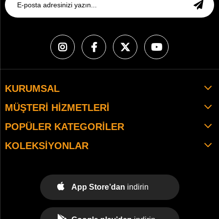
KURUMSAL
MÜŞTERI HIZMETLERI
POPÜLER KATEGORILER
KOLEKSIYONLAR
App Store’dan
indirin