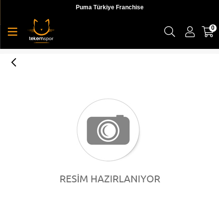
Puma Türkiye Franchise
0
Puma Ignite 3 4 Tight Kadın Tayt - 51826702