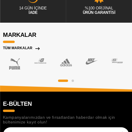
14 GÜN İÇİNDE
%100 ORİJİNAL
İADE
ÜRÜN GARANTİSİ
MARKALAR
TÜM MARKALAR
E-BÜLTEN
Kampanyalarımızdan ve fırsatlardan haberdar olmak için
bültenimize kayıt olun!