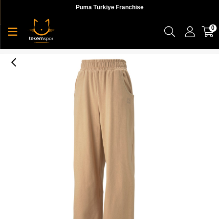
Puma Türkiye Franchise
0
Infuse Wide Leg Pants Dk Kadın Eşofman Altı