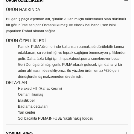
ÜRÜN ÖZELLIKLERI
ÜRÜN HAKKINDA
Bu geniş paça eşofman altı, günlük kullanım için mükemmel olan dökümlü
bir görünüme sahiptir. Osmanlı kumaşı ve elastik bel bandı, sen işini
yaparken Rahat olmanı sağlar.
ÜRÜN ÖZELLİKLERİ
Pamuk: PUMA ürünlerinde kullanılan pamuk, sürdürülebilir tarıma
odaklanan, su verimliliği ve toprak sağlığını önemseyen çifliklerden
gelir. Daha fazla bilgi için: https://about.puma.com/forever-better
Geri Dönüştürülmüş İçerik: PUMA olarak gelecek için daha iyi bir
adım atılmasını destekliyoruz. Bu yüzden ürün, en az %20 geri
dönüştürülmüş malzemeden üretilmiştir.
DETAYLAR
Relaxed FIT (Rahat Kesim)
Osmanlı kumaş
Elastik bel
Bağlama detayları
Yan cepler
Sol bacakta PUMA INFUSE Yazılı nakış logosu
YORUMLAR
(0)