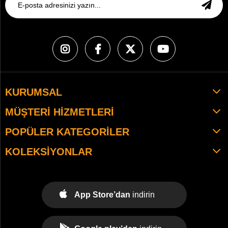
KURUMSAL
MÜŞTERI HIZMETLERI
POPÜLER KATEGORILER
KOLEKSIYONLAR
App Store’dan
indirin