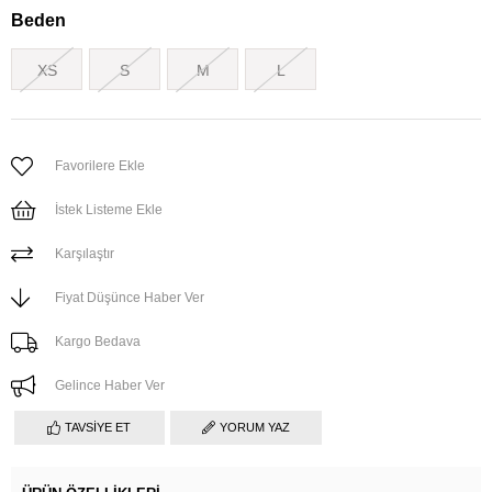
Beden
XS
S
M
L
Favorilere Ekle
İstek Listeme Ekle
Karşılaştır
Fiyat Düşünce Haber Ver
Kargo Bedava
Gelince Haber Ver
TAVSIYE ET
YORUM YAZ