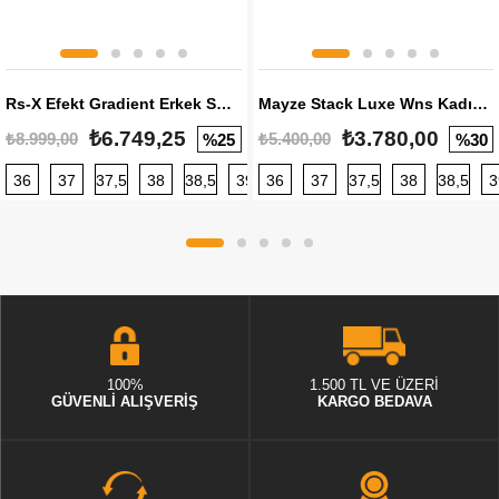
Rs-X Efekt Gradient Erkek Sneaker
Mayze Stack Luxe Wns Kadın Sneaker
₺6.749,25
₺3.780,00
₺8.999,00
₺5.400,00
%25
%30
36
37
37,5
38
38,5
39
36
40
37
40,5
37,5
41
38
42
38,5
42,5
3
100%
1.500 TL VE ÜZERİ
GÜVENLİ ALIŞVERİŞ
KARGO BEDAVA