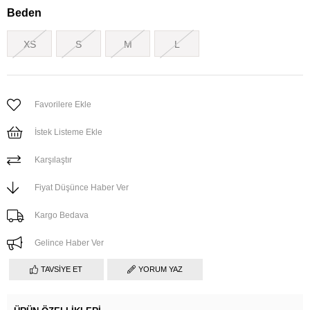
Beden
XS
S
M
L
Favorilere Ekle
İstek Listeme Ekle
Karşılaştır
Fiyat Düşünce Haber Ver
Kargo Bedava
Gelince Haber Ver
TAVSIYE ET
YORUM YAZ