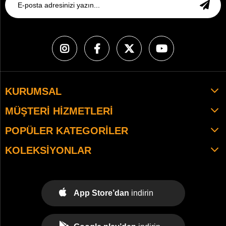
KURUMSAL
MÜŞTERI HIZMETLERI
POPÜLER KATEGORILER
KOLEKSIYONLAR
App Store’dan
indirin