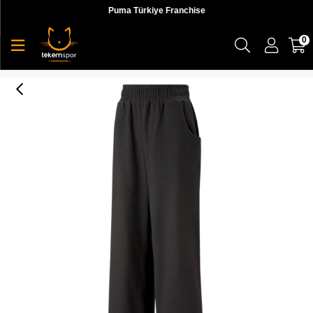
Puma Türkiye Franchise
0
Infuse Wide Leg Pants Dk Kadın Eşofman Altı