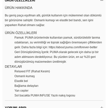
ÜRÜN ÖZELLIKLERI
ÜRÜN HAKKINDA
Bu geniş paça eşofman altı, günlük kullanım için mükemmel olan dökümlü
bir görünüme sahiptir. Osmanlı kumaşı ve elastik bel bandı, sen işini
yaparken Rahat olmanı sağlar.
ÜRÜN ÖZELLİKLERİ
Pamuk: PUMA ürünlerinde kullanılan pamuk, sürdürülebilir tarıma
odaklanan, su verimliliği ve toprak sağlığını önemseyen çifliklerden
gelir. Daha fazla bilgi için: https://about.puma.com/forever-better
Geri Dönüştürülmüş İçerik: PUMA olarak gelecek için daha iyi bir
adım atılmasını destekliyoruz. Bu yüzden ürün, en az %20 geri
dönüştürülmüş malzemeden üretilmiştir.
DETAYLAR
Relaxed FIT (Rahat Kesim)
Osmanlı kumaş
Elastik bel
Bağlama detayları
Yan cepler
Sol bacakta PUMA INFUSE Yazılı nakış logosu
YORUMLAR
(0)