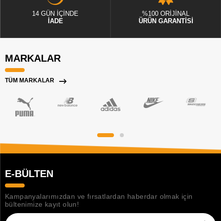
14 GÜN İÇİNDE
%100 ORİJİNAL
İADE
ÜRÜN GARANTİSİ
MARKALAR
TÜM MARKALAR
E-BÜLTEN
Kampanyalarımızdan ve fırsatlardan haberdar olmak için
bültenimize kayıt olun!