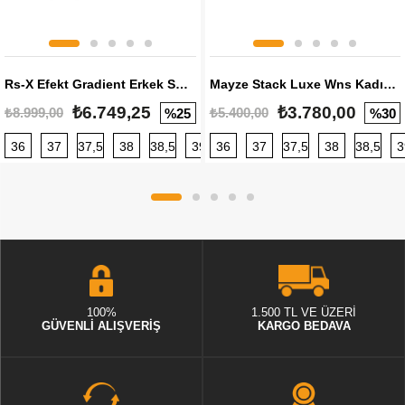
Rs-X Efekt Gradient Erkek Sneaker
Mayze Stack Luxe Wns Kadın Sneaker
₺6.749,25
₺3.780,00
₺8.999,00
₺5.400,00
%25
%30
36
37
37,5
38
38,5
39
36
40
37
40,5
37,5
41
38
42
38,5
42,5
3
100%
1.500 TL VE ÜZERİ
GÜVENLİ ALIŞVERİŞ
KARGO BEDAVA