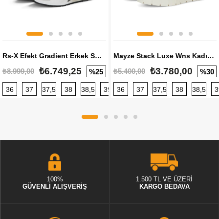
Rs-X Efekt Gradient Erkek Sneaker
Mayze Stack Luxe Wns Kadın Sneaker
₺6.749,25
₺3.780,00
₺8.999,00
₺5.400,00
%25
%30
36
37
37,5
38
38,5
39
36
40
37
40,5
37,5
41
38
42
38,5
42,5
3
100%
1.500 TL VE ÜZERİ
GÜVENLİ ALIŞVERİŞ
KARGO BEDAVA