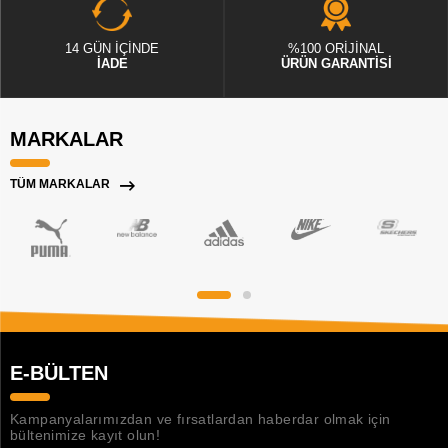
14 GÜN İÇİNDE
%100 ORİJİNAL
İADE
ÜRÜN GARANTİSİ
MARKALAR
TÜM MARKALAR
E-BÜLTEN
Kampanyalarımızdan ve fırsatlardan haberdar olmak için
bültenimize kayıt olun!