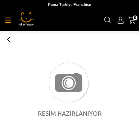
Puma Türkiye Franchise
0
Puma Justice League Beanie Çocuk Bere - 02172903