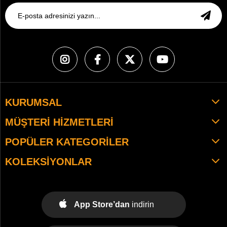
KURUMSAL
MÜŞTERI HIZMETLERI
POPÜLER KATEGORILER
KOLEKSIYONLAR
App Store’dan
indirin