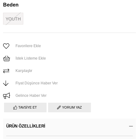
Beden
YOUTH
Favorilere Ekle
İstek Listeme Ekle
Karşılaştır
Fiyat Düşünce Haber Ver
Gelince Haber Ver
TAVSIYE ET
YORUM YAZ
ÜRÜN ÖZELLIKLERI