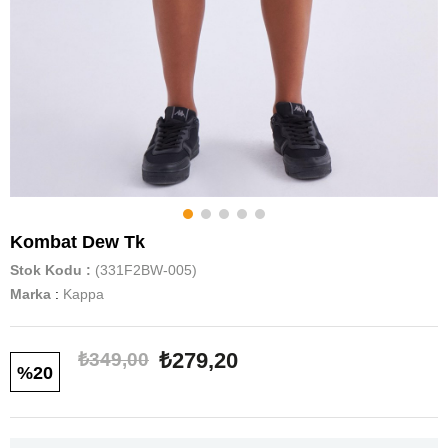
Kombat Dew Tk
Stok Kodu
(331F2BW-005)
Marka
:
Kappa
₺279,20
₺349,00
20