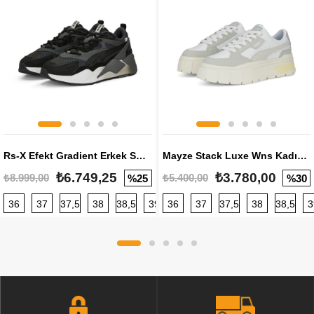
Rs-X Efekt Gradient Erkek Sneaker
Mayze Stack Luxe Wns Kadın Sneaker
₺6.749,25
₺3.780,00
₺8.999,00
₺5.400,00
%25
%30
36
37
37,5
38
38,5
39
36
40
37
40,5
37,5
41
38
42
38,5
42,5
3