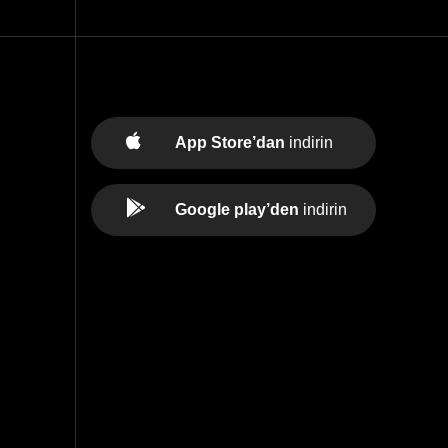
App Store’dan
indirin
Google play’den
indirin