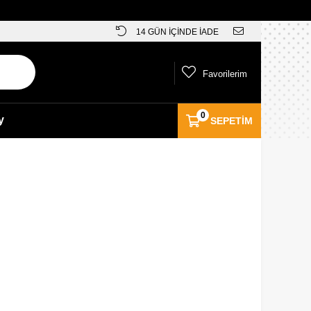
14 GÜN İÇİNDE İADE
Favorilerim
0
y
SEPETIM