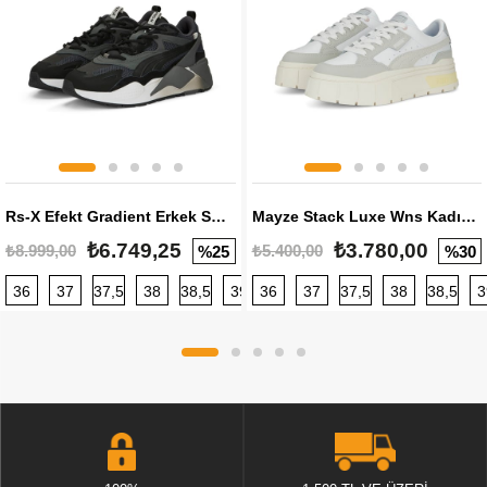
Rs-X Efekt Gradient Erkek Sneaker
Mayze Stack Luxe Wns Kadın Sneaker
₺6.749,25
₺3.780,00
₺8.999,00
₺5.400,00
%25
%30
36
37
37,5
38
38,5
39
36
40
37
40,5
37,5
41
38
42
38,5
42,5
3