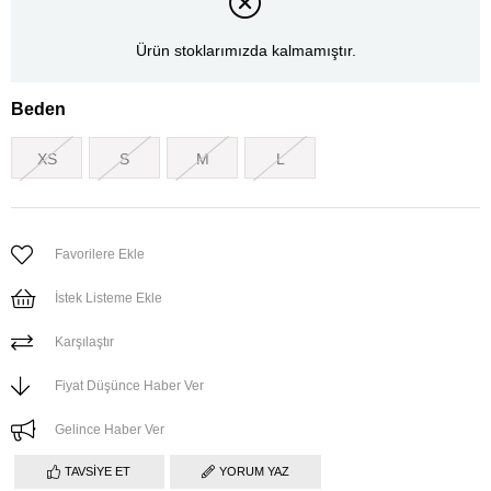
Ürün stoklarımızda kalmamıştır.
Beden
XS
S
M
L
Favorilere Ekle
İstek Listeme Ekle
Karşılaştır
Fiyat Düşünce Haber Ver
Gelince Haber Ver
TAVSIYE ET
YORUM YAZ