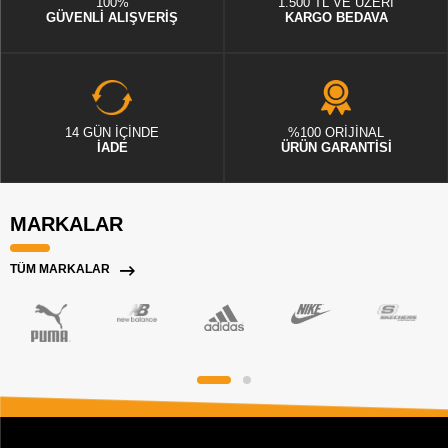
100%
1.500 TL VE ÜZERİ
GÜVENLİ ALIŞVERİŞ
KARGO BEDAVA
14 GÜN İÇİNDE
%100 ORİJİNAL
İADE
ÜRÜN GARANTİSİ
MARKALAR
TÜM MARKALAR