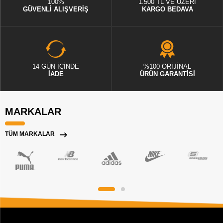
100%
1.500 TL VE ÜZERİ
GÜVENLİ ALIŞVERİŞ
KARGO BEDAVA
14 GÜN İÇİNDE
%100 ORİJİNAL
İADE
ÜRÜN GARANTİSİ
MARKALAR
TÜM MARKALAR