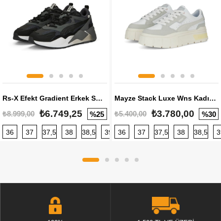
Rs-X Efekt Gradient Erkek Sneaker
Mayze Stack Luxe Wns Kadın Sneaker
₺6.749,25
₺3.780,00
₺8.999,00
₺5.400,00
%25
%30
36
37
37,5
38
38,5
39
36
40
37
40,5
37,5
41
38
42
38,5
42,5
3