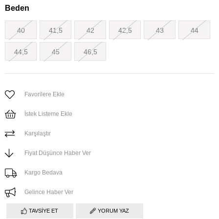
Beden
40
41,5
42
42,5
43
44
44,5
45
46,5
Favorilere Ekle
İstek Listeme Ekle
Karşılaştır
Fiyat Düşünce Haber Ver
Kargo Bedava
Gelince Haber Ver
TAVSIYE ET
YORUM YAZ