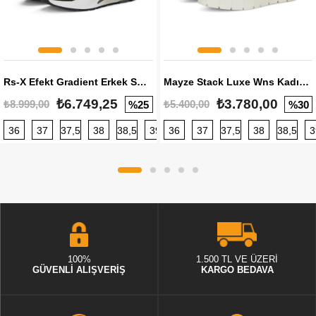
Rs-X Efekt Gradient Erkek Sneaker
Mayze Stack Luxe Wns Kadın Sneaker
₺6.749,25
₺3.780,00
₺8.999,00
₺5.400,00
%25
%30
36
37
37,5
38
38,5
39
36
40
37
40,5
37,5
41
38
42
38,5
42,5
3
100%
1.500 TL VE ÜZERİ
GÜVENLİ ALIŞVERİŞ
KARGO BEDAVA