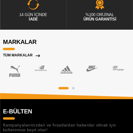
14 GÜN İÇİNDE
%100 ORİJİNAL
İADE
ÜRÜN GARANTİSİ
MARKALAR
TÜM MARKALAR
E-BÜLTEN
Kampanyalarımızdan ve fırsatlardan haberdar olmak için
bültenimize kayıt olun!