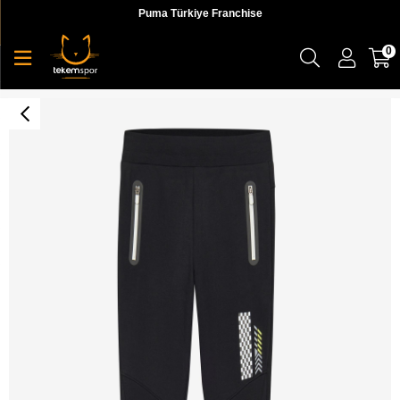
Puma Türkiye Franchise
0
Lightweight Fleece B Jogger Sweatpant Çocuk Eşofman Altı