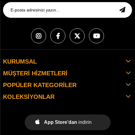
KURUMSAL
MÜŞTERI HIZMETLERI
POPÜLER KATEGORILER
KOLEKSIYONLAR
App Store’dan
indirin