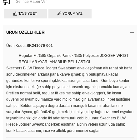
Gelince Haber Ver
TAVSIYE ET
YORUM YAZ
ÜRÜN ÖZELLIKLERI
Ürün Kodu:
SK241076-001
Regular Fit %65 Organik Pamuk %35 Polyester JOGGER WRIST
REGULAR AYARLANABILIR BEL LASTIGI
Skechers B LW Fleece Jogger Sweatpant erkek eşofman altı rahat bir hafta
sonu geçirmekten arkadaşlarla kahve içmek için buluşmaya kadar
gününüze konfor ve sportif şıklık katması için tasarlandı. Gün boyu konfor
için ekstra esnekliğe sahip polyester karışımlı organik pamuklu kumaştan
üretilen normal belli, regular fit kesime sahip erkek jogger'ı, ön kısmı
güvenli bir uyum bulmanıza yardımcı olmak için ayarlanabilir bel lastiğine
sahiptir. Belden aşağıya doğru daralan manşetli tasarım rahat tarzınızı
vurgular. Ayrıca, gününüzü geçirmek için ihtiyaç duyduğunuz temel eşyaları
taşıyabilmeniz için önde iki adet fermuarlı cebi bulunur. Skechers B LW
Fleece Jogger Sweatpant erkek eşofman altının yeterli uzunluğa sahip
konik bacak tasarımı, ince ve atletik görünmenizi sağlar.