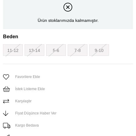
Ürün stoklarımızda kalmamıştır.
Beden
11-12
13-14
5-6
7-8
9-10
Favorilere Ekle
İstek Listeme Ekle
Karşılaştır
Fiyat Düşünce Haber Ver
Kargo Bedava