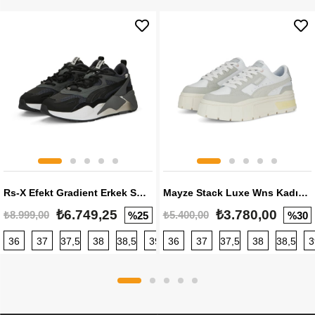
Rs-X Efekt Gradient Erkek Sneaker
Mayze Stack Luxe Wns Kadın Sneaker
₺6.749,25
₺3.780,00
₺8.999,00
₺5.400,00
%25
%30
36
37
37,5
38
38,5
39
36
40
37
40,5
37,5
41
38
42
38,5
42,5
3