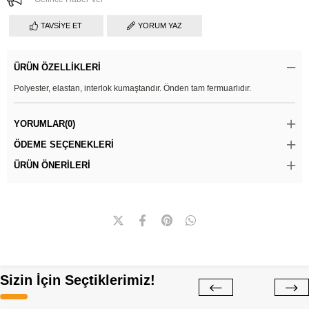
TAVSIYE ET
YORUM YAZ
ÜRÜN ÖZELLIKLERI
Polyester, elastan, interlok kumaştandır. Önden tam fermuarlıdır.
YORUMLAR
(0)
ÖDEME SEÇENEKLERI
ÜRÜN ÖNERILERI
Sizin İçin Seçtiklerimiz!