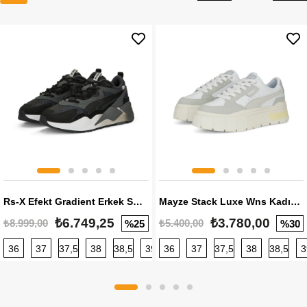
Rs-X Efekt Gradient Erkek Sneaker
Mayze Stack Luxe Wns Kadın Sneaker
₺6.749,25
₺3.780,00
₺8.999,00
₺5.400,00
%25
%30
36
37
37,5
38
38,5
39
36
40
37
40,5
37,5
41
38
42
38,5
42,5
3