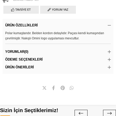
TAVSIYE ET
YORUM YAZ
ÜRÜN ÖZELLIKLERI
Polar kumaştandır. Belden kordon detaylıdır. Paçası kendi kumaşından
çevrilmiştir. Nakışlı Omini logo uygulaması mevcuttur.
YORUMLAR
(0)
ÖDEME SEÇENEKLERI
ÜRÜN ÖNERILERI
Sizin İçin Seçtiklerimiz!