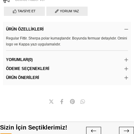
TAVSIYE ET
YORUM YAZ
ÜRÜN ÖZELLIKLERI
Regular Fittir. Sherpa polar kumaştandır. Boyunda fermuar detaylıdır. Omini
logo ve Kappa yazı uygulamalıdır.
YORUMLAR
(0)
ÖDEME SEÇENEKLERI
ÜRÜN ÖNERILERI
Sizin İçin Seçtiklerimiz!