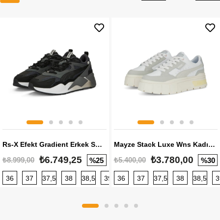
Rs-X Efekt Gradient Erkek Sneaker
Mayze Stack Luxe Wns Kadın Sneaker
₺6.749,25
₺3.780,00
₺8.999,00
₺5.400,00
%25
%30
36
37
37,5
38
38,5
39
36
40
37
40,5
37,5
41
38
42
38,5
42,5
3