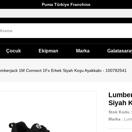
Puma Türkiye Franchise
Çocuk
Ekipman
Marka
Galatasara
umberjack 1M Connect 1Fx Erkek Siyah Koşu Ayakkabı - 100782541
Lumber
Siyah 
Stok Kodu
Marka
:
Lum