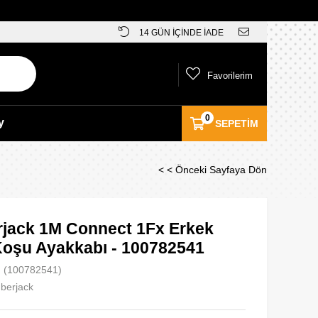
14 GÜN İÇİNDE İADE
Favorilerim
0
y
SEPETIM
< < Önceki Sayfaya Dön
jack 1M Connect 1Fx Erkek
Koşu Ayakkabı - 100782541
(100782541)
berjack