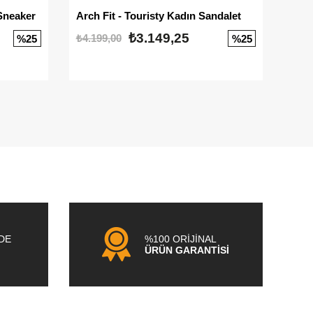
Sneaker
Arch Fit - Touristy Kadın Sandalet
Big
₺3.149,25
₺4.199,00
₺3.1
%25
%25
NDE
%100 ORİJİNAL
ÜRÜN GARANTİSİ