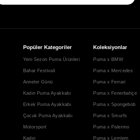
Popüler Kategoriler
Koleksiyonlar
Yeni Sezon Puma Ürünleri
Puma x BMW
Bahar Festivali
Puma x Mercedes
Anneler Günü
Puma x Ferrari
Kadın Puma Ayakkabı
Puma x Fenerbahçe
Erkek Puma Ayakkabı
Puma x Spongebob
Çocuk Puma Ayakkabı
Puma x Smurfs
Motorsport
Puma x Palermo
Kadın
Puma x Lemlem