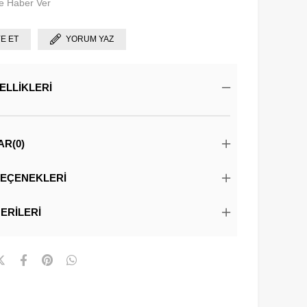
e Haber Ver
YE ET
YORUM YAZ
ELLIKLERI
AR
(0)
EÇENEKLERI
ERILERI