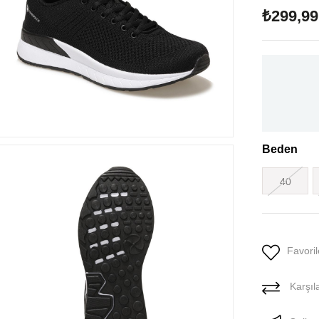
₺299,99
Beden
40
Favoril
Karşıla