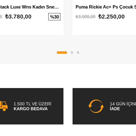
Mayze Stack Luxe Wns Kadın Sneaker
Puma Rickie Ac+ Ps Çocuk 
₺3.780,00
₺2.250,00
0
₺3.000,00
%30
1.500 TL VE ÜZERİ
14 GÜN İÇİ
KARGO BEDAVA
İADE