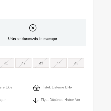
Ürün stoklarımızda kalmamıştır.
41
42
43
44
45
ere Ekle
İstek Listeme Ekle
ştır
Fiyat Düşünce Haber Ver