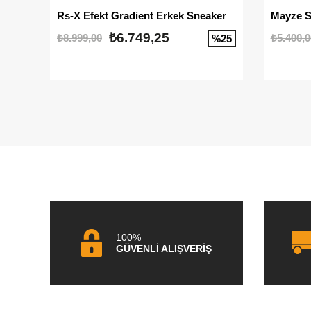
Rs-X Efekt Gradient Erkek Sneaker
₺6.749,25
₺8.999,00
₺5.400,0
%25
100%
GÜVENLİ ALIŞVERİŞ