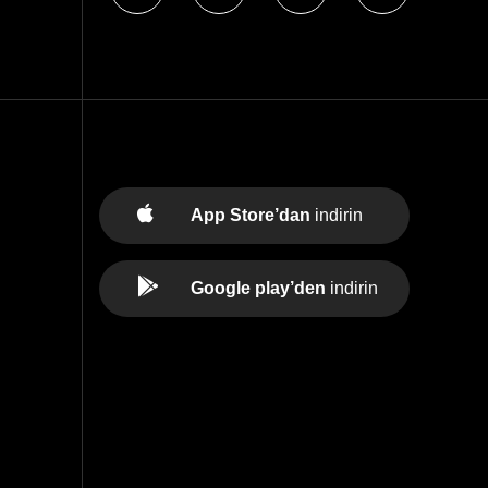
App Store’dan
indirin
Google play’den
indirin