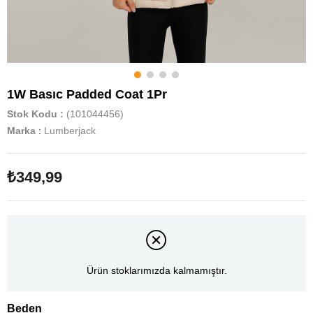
1W Basıc Padded Coat 1Pr
Stok Kodu
(101044456)
Marka
:
Lumberjack
₺349,99
Ürün stoklarımızda kalmamıştır.
Beden