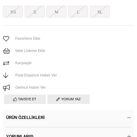
XS
S
M
L
XL
Favorilere Ekle
İstek Listeme Ekle
Karşılaştır
Fiyat Düşünce Haber Ver
Gelince Haber Ver
TAVSIYE ET
YORUM YAZ
ÜRÜN ÖZELLIKLERI
YORUMLAR
(0)