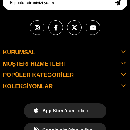
KURUMSAL
MÜŞTERI HIZMETLERI
POPÜLER KATEGORILER
KOLEKSIYONLAR
App Store’dan
indirin