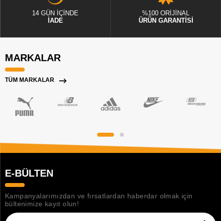
14 GÜN İÇİNDE
%100 ORİJİNAL
İADE
ÜRÜN GARANTİSİ
MARKALAR
TÜM MARKALAR
E-BÜLTEN
Kampanyalarımızdan ve fırsatlardan haberdar olmak için
bültenimize kayıt olun!