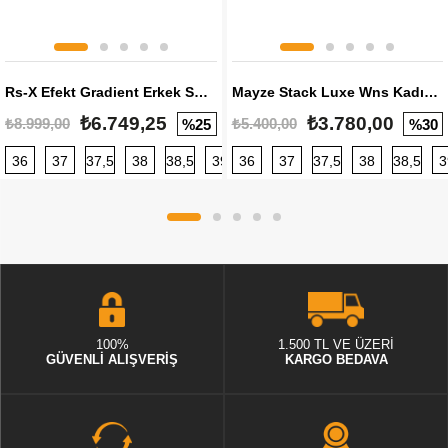
Rs-X Efekt Gradient Erkek Sneaker
Mayze Stack Luxe Wns Kadın Sneaker
₺6.749,25
₺3.780,00
₺8.999,00
₺5.400,00
%25
%30
36
37
37,5
38
38,5
39
36
40
37
40,5
37,5
41
38
42
38,5
42,5
3
100%
1.500 TL VE ÜZERİ
GÜVENLİ ALIŞVERİŞ
KARGO BEDAVA