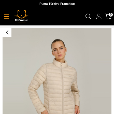
Puma Türkiye Franchise
0
1W Basıc Padded Coat 1Pr