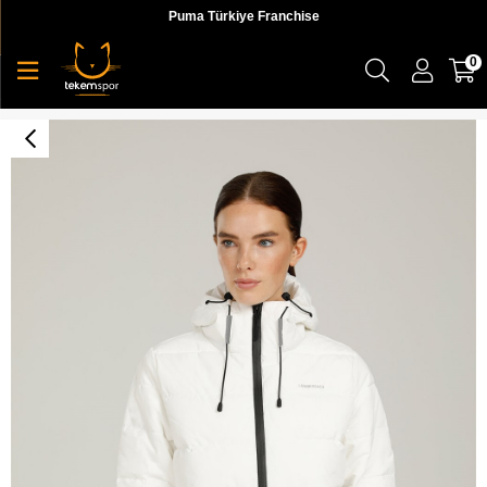
Puma Türkiye Franchise
0
Lumberjack 1W Sn31 Apreskı Coat 1Pr Kadın Beyaz Kısa Mont -101044528