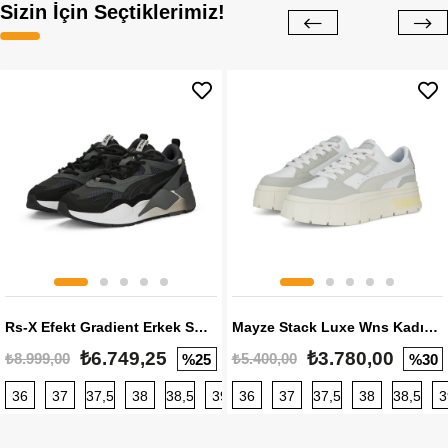
Sizin İçin Seçtiklerimiz!
Rs-X Efekt Gradient Erkek Sneaker
Mayze Stack Luxe Wns Kadın Sneaker
₺6.749,25
₺3.780,00
₺8.999,00
₺5.400,00
%25
%30
36
37
37,5
38
38,5
39
36
40
37
40,5
37,5
41
38
42
38,5
42,5
3