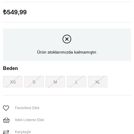
₺549,99
Ürün stoklarımızda kalmamıştır.
Beden
XS
S
M
L
XL
Favorilere Ekle
İstek Listeme Ekle
Karşılaştır