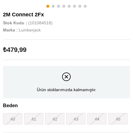
2M Connect 2Fx
Stok Kodu
(101084518)
Marka
:
Lumberjack
₺479,99
Ürün stoklarımızda kalmamıştır.
Beden
40
41
42
43
44
45