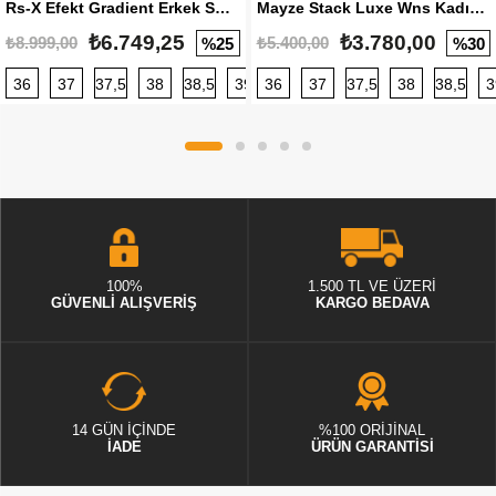
Rs-X Efekt Gradient Erkek Sneaker
Mayze Stack Luxe Wns Kadın Sneaker
₺6.749,25
₺3.780,00
₺8.999,00
₺5.400,00
%25
%30
36
37
37,5
38
38,5
39
36
40
37
40,5
37,5
41
38
42
38,5
42,5
3
100%
1.500 TL VE ÜZERİ
GÜVENLİ ALIŞVERİŞ
KARGO BEDAVA
14 GÜN İÇİNDE
%100 ORİJİNAL
İADE
ÜRÜN GARANTİSİ