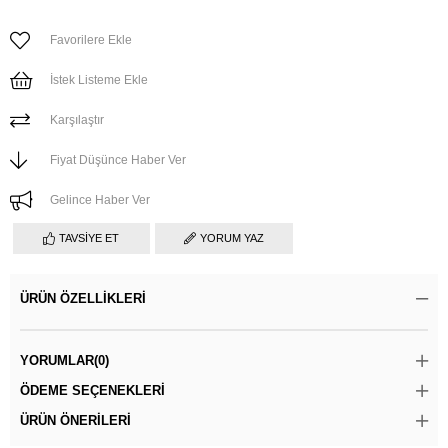
Favorilere Ekle
İstek Listeme Ekle
Karşılaştır
Fiyat Düşünce Haber Ver
Gelince Haber Ver
TAVSIYE ET
YORUM YAZ
ÜRÜN ÖZELLIKLERI
YORUMLAR
(0)
ÖDEME SEÇENEKLERI
ÜRÜN ÖNERILERI