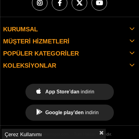
KURUMSAL
MÜŞTERI HIZMETLERI
POPÜLER KATEGORILER
KOLEKSIYONLAR
App Store’dan
indirin
Google play’den
indirin
Çerez Kullanımı
© 2021 tekemspor.com. - Tüm Hakları Saklıdır.