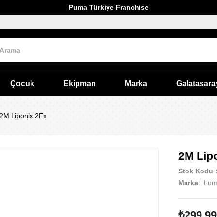
Puma Türkiye Franchise
Çocuk
Ekipman
Marka
Galatasara
2M Liponis 2Fx
2M Lip
Stok Kodu
Marka
:
Lum
₺299,99