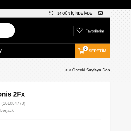
14 GÜN İÇİNDE İADE
Favorilerim
0
y
SEPETIM
< < Önceki Sayfaya Dön
onis 2Fx
(101084773)
berjack