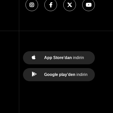
App Store’dan
indirin
Google play’den
indirin