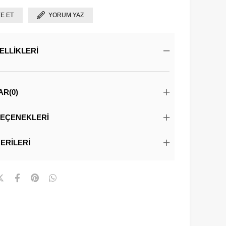
YE ET
YORUM YAZ
ELLIKLERI
AR
(0)
EÇENEKLERI
ERILERI