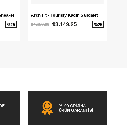
Sneaker
Arch Fit - Touristy Kadın Sandalet
Big
₺3.149,25
₺4.199,00
₺3.1
%25
%25
NDE
%100 ORİJİNAL
ÜRÜN GARANTİSİ