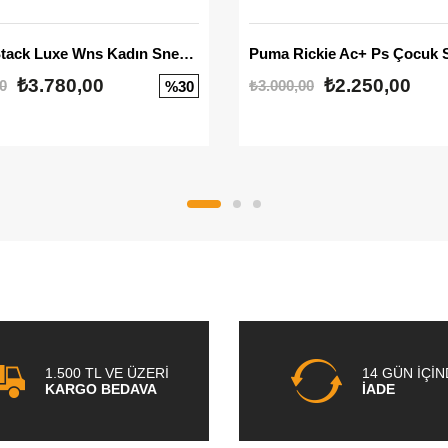
Mayze Stack Luxe Wns Kadın Sneaker
Puma Rickie Ac+ Ps Çocuk 
₺3.780,00
₺2.250,00
0
₺3.000,00
%30
1.500 TL VE ÜZERİ
14 GÜN İÇİ
KARGO BEDAVA
İADE