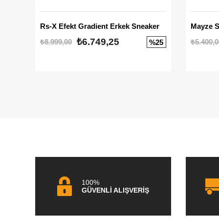
Rs-X Efekt Gradient Erkek Sneaker
₺6.749,25
₺8.999,00
₺5.400,0
%25
100%
GÜVENLİ ALIŞVERİŞ