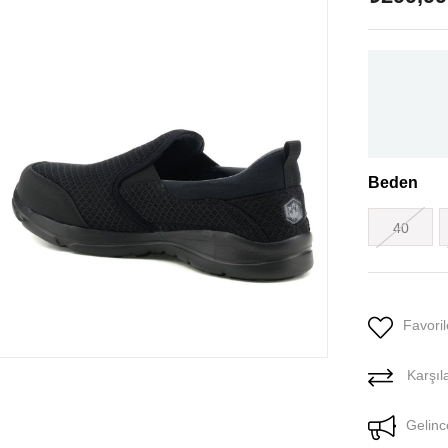
Beden
40
Favoril
Karşıla
Gelinc