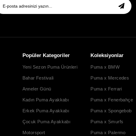
Popüler Kategoriler
Koleksiyonlar
Yeni Sezon Puma Ürünleri
Puma x BMW
Bahar Festivali
Puma x Mercedes
Anneler Günü
Puma x Ferrari
Kadın Puma Ayakkabı
Puma x Fenerbahçe
Erkek Puma Ayakkabı
Puma x Spongebob
Çocuk Puma Ayakkabı
Puma x Smurfs
Motorsport
Puma x Palermo