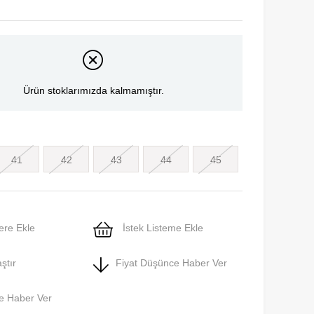
Ürün stoklarımızda kalmamıştır.
41
42
43
44
45
ere Ekle
İstek Listeme Ekle
ştır
Fiyat Düşünce Haber Ver
e Haber Ver