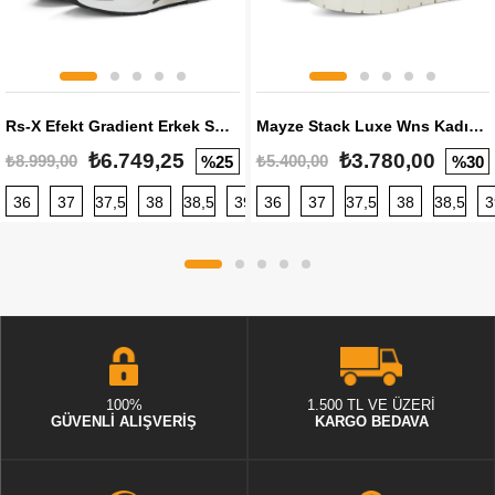
Rs-X Efekt Gradient Erkek Sneaker
Mayze Stack Luxe Wns Kadın Sneaker
₺6.749,25
₺3.780,00
₺8.999,00
₺5.400,00
%25
%30
36
37
37,5
38
38,5
39
36
40
37
40,5
37,5
41
38
42
38,5
42,5
3
100%
1.500 TL VE ÜZERİ
GÜVENLİ ALIŞVERİŞ
KARGO BEDAVA