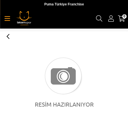
Puma Türkiye Franchise
0
Lumberjack 9W Harwey 2 Erkek Mont & Kaban - 100437937