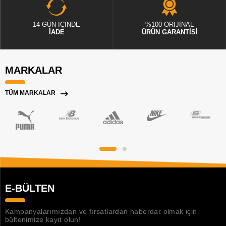
14 GÜN İÇİNDE
%100 ORİJİNAL
İADE
ÜRÜN GARANTİSİ
MARKALAR
TÜM MARKALAR
E-BÜLTEN
Kampanyalarımızdan ve fırsatlardan haberdar olmak için
bültenimize kayıt olun!