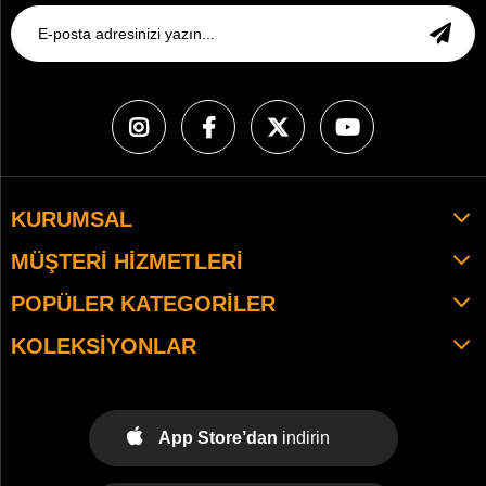
KURUMSAL
MÜŞTERI HIZMETLERI
POPÜLER KATEGORILER
KOLEKSIYONLAR
App Store’dan
indirin