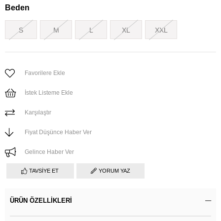
Beden
S
M
L
XL
XXL
Favorilere Ekle
İstek Listeme Ekle
Karşılaştır
Fiyat Düşünce Haber Ver
Gelince Haber Ver
TAVSIYE ET
YORUM YAZ
ÜRÜN ÖZELLIKLERI