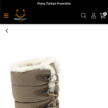
Puma Türkiye Franchise
0
Lumberjack Lead 1Pr Kadın Krem Outdoor Ayakkabı - 101032578