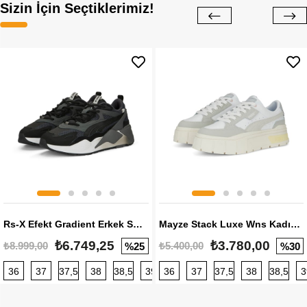
Sizin İçin Seçtiklerimiz!
Rs-X Efekt Gradient Erkek Sneaker
Mayze Stack Luxe Wns Kadın Sneaker
₺6.749,25
₺3.780,00
₺8.999,00
₺5.400,00
%25
%30
36
37
37,5
38
38,5
39
36
40
37
40,5
37,5
41
38
42
38,5
42,5
3