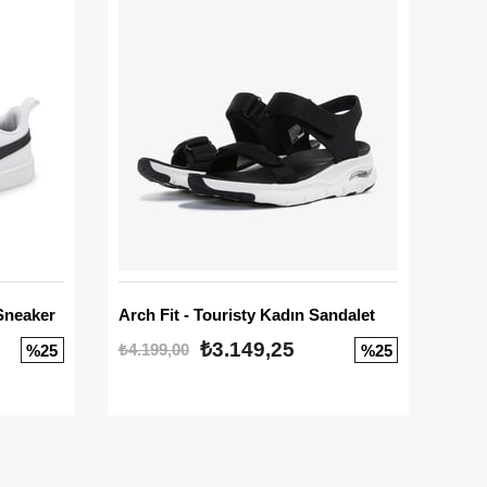
Sneaker
Arch Fit - Touristy Kadın Sandalet
Big
₺3.149,25
₺4.199,00
₺3.1
%25
%25