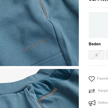
Beden
S
Favoril
Karşıla
Gelinc