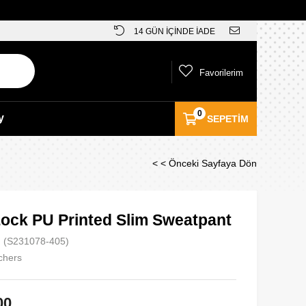
14 GÜN İÇİNDE İADE
Favorilerim
0
y
SEPETIM
< < Önceki Sayfaya Dön
Lock PU Printed Slim Sweatpant
(S231078-405)
chers
00