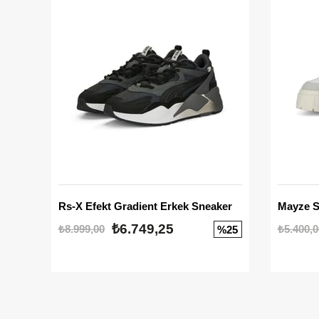
Rs-X Efekt Gradient Erkek Sneaker
₺6.749,25
₺8.999,00
₺5.400,0
%25