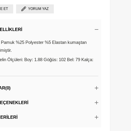
YE ET
YORUM YAZ
ELLIKLERI
 Pamuk %25 Polyester %5 Elastan kumaştan
lmiştir.
lin Ölçüleri: Boy: 1.88 Göğüs: 102 Bel: 79 Kalça:
AR
(0)
EÇENEKLERI
ERILERI