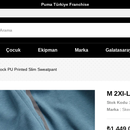
Puma Türkiye Franchise
Çocuk
Ekipman
Marka
Galatasara
ock PU Printed Slim Sweatpant
M 2XI-
Stok Kodu
Marka
:
Ske
₺1.449,