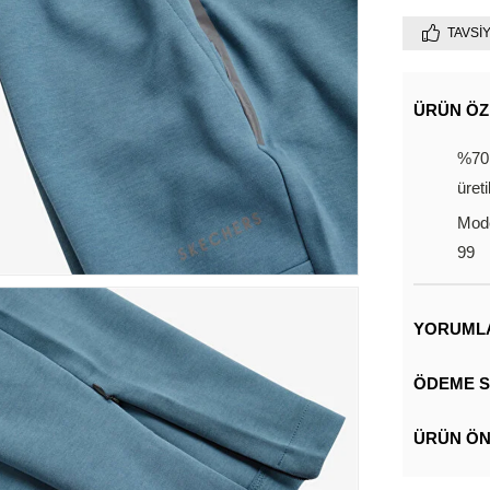
TAVSI
ÜRÜN ÖZ
%70
üreti
Mode
99
YORUML
ÖDEME S
ÜRÜN ÖN