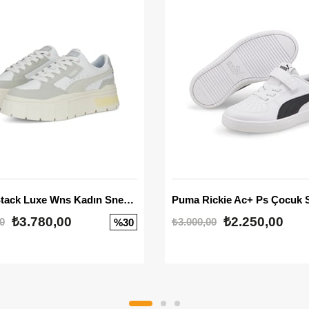
Mayze Stack Luxe Wns Kadın Sneaker
Puma Rickie Ac+ Ps Çocuk 
₺3.780,00
₺2.250,00
0
₺3.000,00
%30