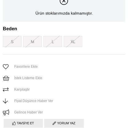
Ürün stoklarımızda kalmamıştır.
Beden
S
M
L
XL
Favorilere Ekle
İstek Listeme Ekle
Karşılaştır
Fiyat Düşünce Haber Ver
Gelince Haber Ver
TAVSIYE ET
YORUM YAZ