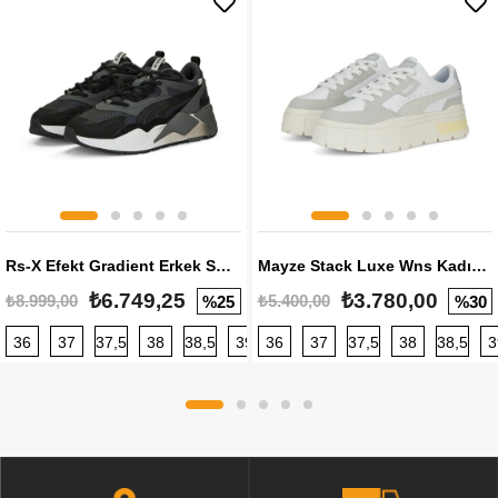
Rs-X Efekt Gradient Erkek Sneaker
Mayze Stack Luxe Wns Kadın Sneaker
₺6.749,25
₺3.780,00
₺8.999,00
₺5.400,00
%25
%30
36
37
37,5
38
38,5
39
36
40
37
40,5
37,5
41
38
42
38,5
42,5
3