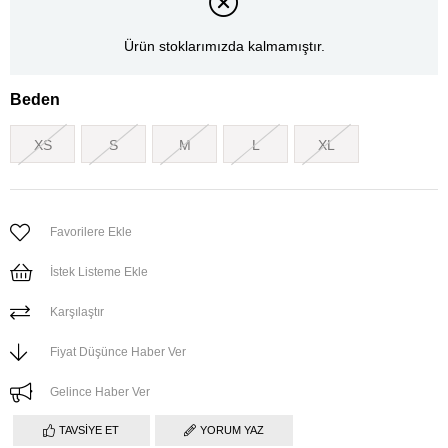
Ürün stoklarımızda kalmamıştır.
Beden
XS
S
M
L
XL
Favorilere Ekle
İstek Listeme Ekle
Karşılaştır
Fiyat Düşünce Haber Ver
Gelince Haber Ver
TAVSIYE ET
YORUM YAZ