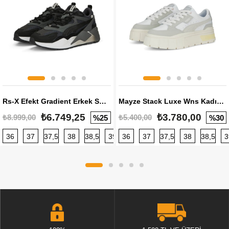
Rs-X Efekt Gradient Erkek Sneaker
Mayze Stack Luxe Wns Kadın Sneaker
₺6.749,25
₺3.780,00
₺8.999,00
₺5.400,00
%25
%30
36
37
37,5
38
38,5
39
36
40
37
40,5
37,5
41
38
42
38,5
42,5
3