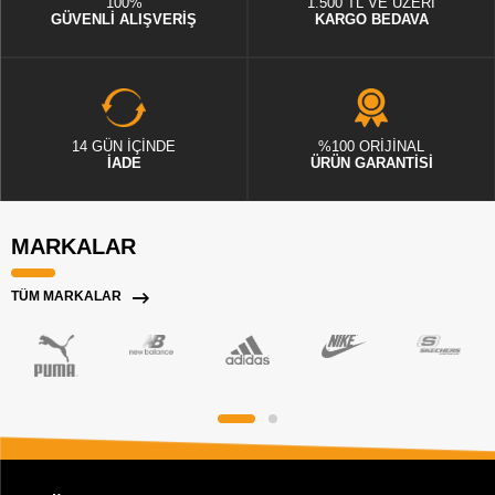
100%
1.500 TL VE ÜZERİ
GÜVENLİ ALIŞVERİŞ
KARGO BEDAVA
14 GÜN İÇİNDE
%100 ORİJİNAL
İADE
ÜRÜN GARANTİSİ
MARKALAR
TÜM MARKALAR