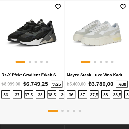
Rs-X Efekt Gradient Erkek Sneaker
Mayze Stack Luxe Wns Kadın Sneaker
₺6.749,25
₺3.780,00
₺8.999,00
₺5.400,00
%25
%30
36
37
37,5
38
38,5
39
36
40
37
40,5
37,5
41
38
42
38,5
42,5
3