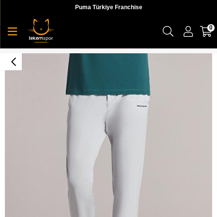
Puma Türkiye Franchise
0
M Micro Collection Side Zipped Jogger Pant Erkek Eşofman Altı