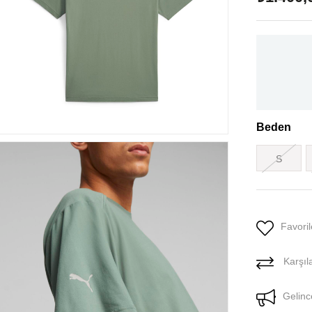
Beden
S
Favoril
Karşıla
Gelinc