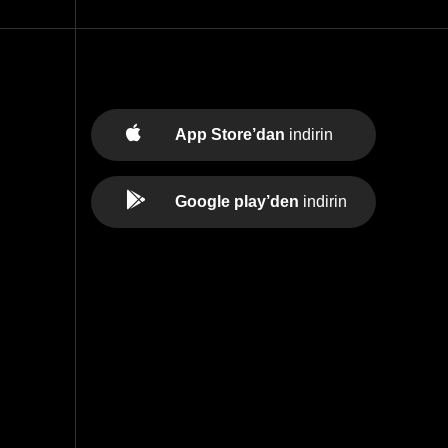
App Store’dan
indirin
Google play’den
indirin