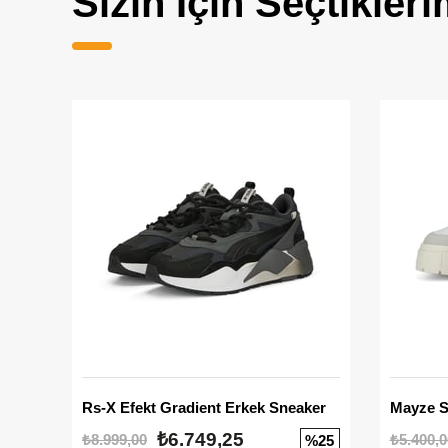
Sizin İçin Seçtikleri
Rs-X Efekt Gradient Erkek Sneaker
₺6.749,25
₺8.999,00
₺5.400,0
%25