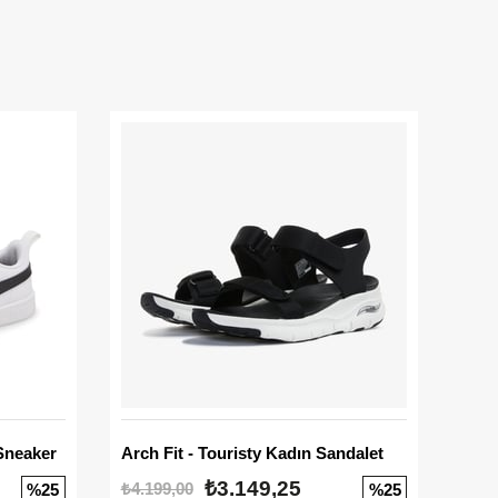
Sneaker
Arch Fit - Touristy Kadın Sandalet
Big
₺3.149,25
₺4.199,00
₺3.1
%25
%25