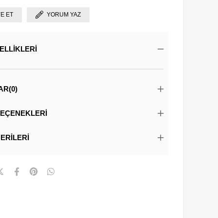
YE ET
YORUM YAZ
ELLIKLERI
AR
(0)
EÇENEKLERI
ERILERI