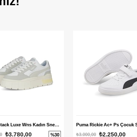
miz!
Mayze Stack Luxe Wns Kadın Sneaker
Puma Rickie Ac+ Ps Çocuk 
₺3.780,00
₺2.250,00
0
₺3.000,00
%30