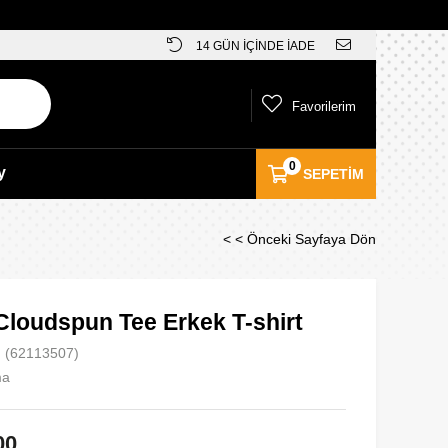
14 GÜN İÇİNDE İADE
Favorilerim
0
y
SEPETIM
< < Önceki Sayfaya Dön
Cloudspun Tee Erkek T-shirt
(62113507)
ma
00