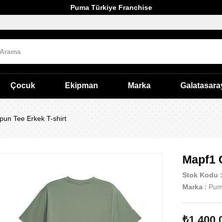
Puma Türkiye Franchise
Çocuk
Ekipman
Marka
Galatasara
un Tee Erkek T-shirt
Mapf1 
Stok Kodu
Marka
:
Pu
₺1.400,