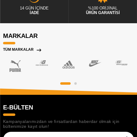
14 GÜN İÇİNDE
%100 ORİJİNAL
İADE
ÜRÜN GARANTİSİ
MARKALAR
TÜM MARKALAR
E-BÜLTEN
Kampanyalarımızdan ve fırsatlardan haberdar olmak için
bültenimize kayıt olun!