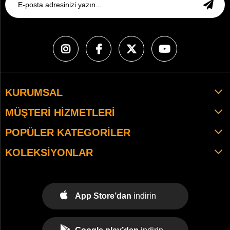
KURUMSAL
MÜŞTERI HIZMETLERI
POPÜLER KATEGORILER
KOLEKSIYONLAR
App Store’dan
indirin