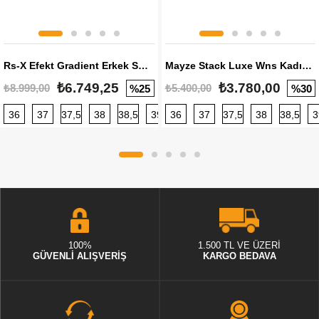
Rs-X Efekt Gradient Erkek Sneaker
Mayze Stack Luxe Wns Kadın Sneaker
₺6.749,25
₺3.780,00
₺8.999,00
₺5.400,00
%25
%30
36
37
37,5
38
38,5
39
36
40
37
40,5
37,5
41
38
42
38,5
42,5
3
100%
1.500 TL VE ÜZERİ
GÜVENLİ ALIŞVERİŞ
KARGO BEDAVA