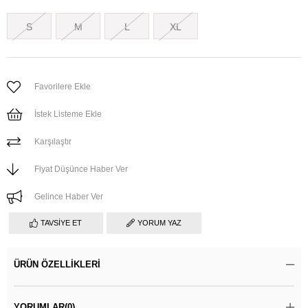
S
M
L
XL
Favorilere Ekle
İstek Listeme Ekle
Karşılaştır
Fiyat Düşünce Haber Ver
Gelince Haber Ver
TAVSIYE ET
YORUM YAZ
ÜRÜN ÖZELLIKLERI
YORUMLAR
(0)