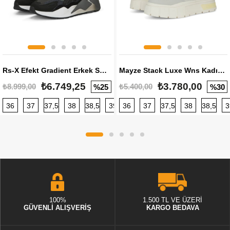
Rs-X Efekt Gradient Erkek Sneaker
Mayze Stack Luxe Wns Kadın Sneaker
₺6.749,25
₺3.780,00
₺8.999,00
₺5.400,00
%25
%30
36
37
37,5
38
38,5
39
36
40
37
40,5
37,5
41
38
42
38,5
42,5
3
100%
1.500 TL VE ÜZERİ
GÜVENLİ ALIŞVERİŞ
KARGO BEDAVA