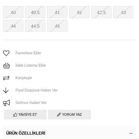
40
40,5
41
42
42,5
43
44
44,5
45
Favorilere Ekle
İstek Listeme Ekle
Karşılaştır
Fiyat Düşünce Haber Ver
Gelince Haber Ver
TAVSIYE ET
YORUM YAZ
ÜRÜN ÖZELLIKLERI