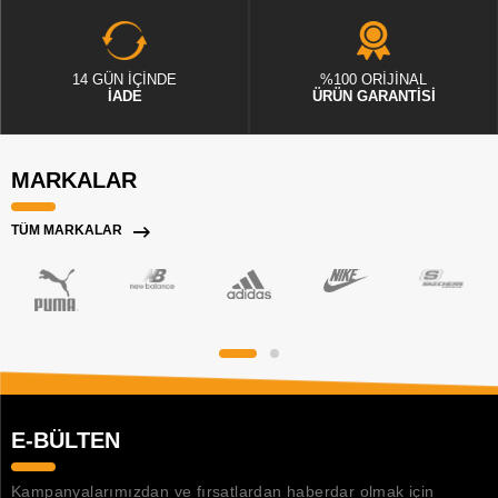
14 GÜN İÇİNDE
%100 ORİJİNAL
İADE
ÜRÜN GARANTİSİ
MARKALAR
TÜM MARKALAR
E-BÜLTEN
Kampanyalarımızdan ve fırsatlardan haberdar olmak için